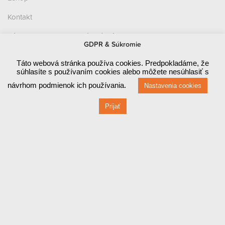
Kontakt
Zásady ochrany osobných údajov (GDPR)
GDPR & Súkromie
Prevádzka
Táto webová stránka používa cookies. Predpokladáme, že
súhlasíte s používaním cookies alebo môžete nesúhlasiť s
Červená 470 / 1
návrhom podmienok ich používania.
Nastavenia cookies
010 03 ŽILINA
Prijať
Fakturačné údaje
Červená 470 / 1
010 03 ŽILINA
IČO: 44829710