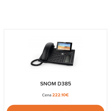
SNOM D385
222.10
€
Cena