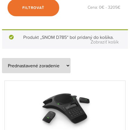
Cena:
0€
-
3205€
FILTROVAŤ
Produkt „SNOM D785“ bol pridaný do košíka.
Zobraziť košík