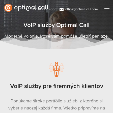
+421 41 2225 000
office@optimalcall.com
VoIP služby Optimal Call
Moderné volanie, ktoré vám pomôže ušetriť peniaze.
VoIP služby pre firemných klientov
Ponúkame široké portfólio služieb, z ktorého si
vyberie naozaj každá firma. Všetko pripravíme na