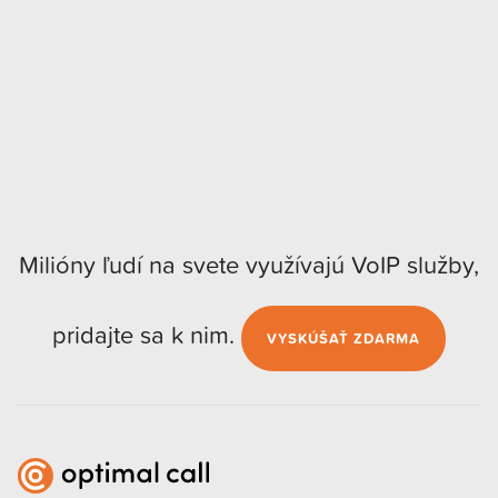
Milióny ľudí na svete využívajú VoIP služby,
pridajte sa k nim.
VYSKÚŠAŤ ZDARMA