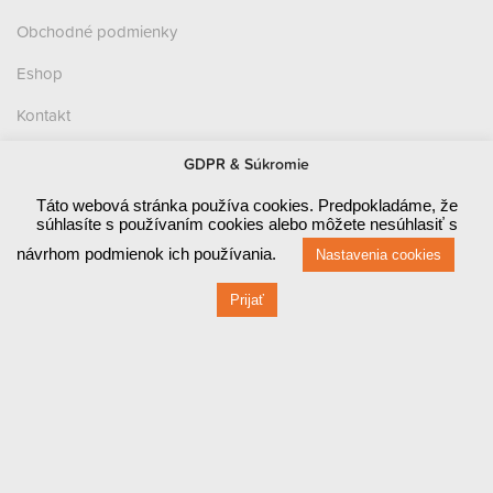
Obchodné podmienky
Eshop
Kontakt
Zásady ochrany osobných údajov (GDPR)
GDPR & Súkromie
Prevádzka
Táto webová stránka používa cookies. Predpokladáme, že
súhlasíte s používaním cookies alebo môžete nesúhlasiť s
Červená 470 / 1
návrhom podmienok ich používania.
Nastavenia cookies
010 03 ŽILINA
Prijať
Fakturačné údaje
Červená 470 / 1