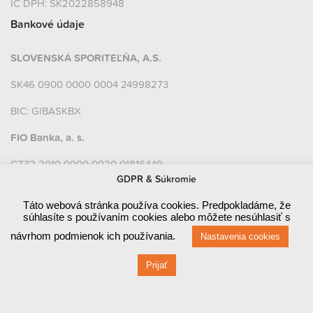
IČ DPH: SK2022858948
Bankové údaje
SLOVENSKÁ SPORITEĽŇA, A.S.
SK46 0900 0000 0004 24998273
BIC: GIBASKBX
FIO Banka, a. s.
CZ32 2010 0000 0020 01816449
GDPR & Súkromie
BIC: FIOBCZPPXXX
Táto webová stránka používa cookies. Predpokladáme, že
súhlasíte s používaním cookies alebo môžete nesúhlasiť s
návrhom podmienok ich používania.
Platobné brány a platobné karty
Nastavenia cookies
Prijať