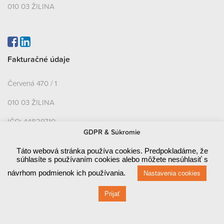
010 03 ŽILINA
Fakturačné údaje
Červená 470 / 1
010 03 ŽILINA
IČO: 44829710
GDPR & Súkromie
DIČ: 2022858948
Táto webová stránka používa cookies. Predpokladáme, že
IČ DPH: SK2022858948
súhlasíte s používaním cookies alebo môžete nesúhlasiť s
Bankové údaje
návrhom podmienok ich používania.
Nastavenia cookies
Prijať
SLOVENSKÁ SPORITEĽŇA, A.S.
SK46 0900 0000 0004 24998273