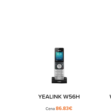
YEALINK W56H
86.83
€
Cena