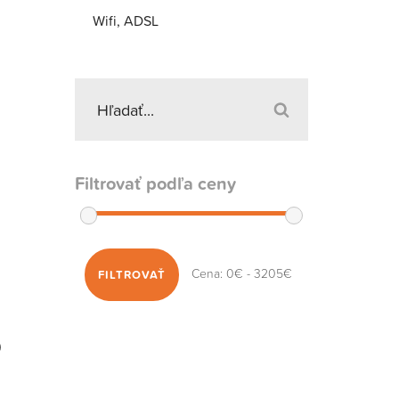
Wifi, ADSL
Filtrovať podľa ceny
Cena:
0€
-
3205€
FILTROVAŤ
0