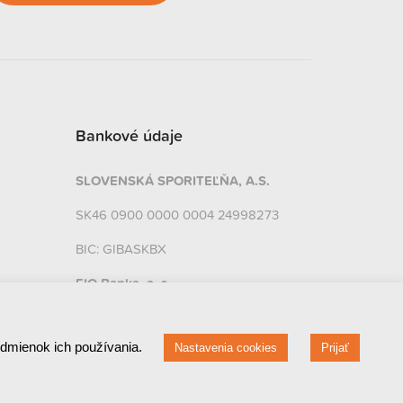
Bankové údaje
SLOVENSKÁ SPORITEĽŇA, A.S.
SK46 0900 0000 0004 24998273
BIC: GIBASKBX
FIO Banka, a. s.
CZ32 2010 0000 0020 01816449
odmienok ich používania.
Nastavenia cookies
Prijať
BIC: FIOBCZPPXXX