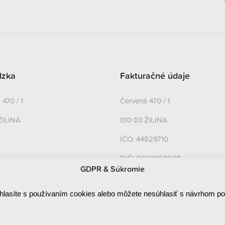
dzka
Fakturačné údaje
470 / 1
Červená 470 / 1
ŽILINA
010 03 ŽILINA
IČO: 44829710
DIČ: 2022858948
GDPR & Súkromie
IČ DPH: SK2022858948
hlasíte s používaním cookies alebo môžete nesúhlasiť s návrhom p