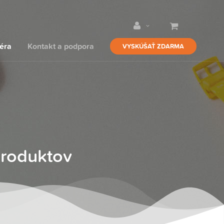
iéra
Kontakt a podpora
VYSKÚŠAŤ ZDARMA
produktov