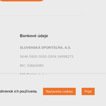
Bankové údaje
SLOVENSKÁ SPORITEĽŇA, A.S.
SK46 0900 0000 0004 24998273
BIC: GIBASKBX
FIO Banka, a. s.
CZ32 2010 0000 0020 01816449
odmienok ich používania.
Nastavenia cookies
Prijať
BIC: FIOBCZPPXXX