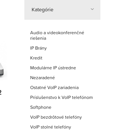
Kategórie
Audio a videokonferenčné
riešenia
IP Brány
Kredit
Modulárne IP ústredne
Nezaradené
Ostatné VoIP zariadenia
2
Príslušenstvo k VoIP telefónom
Softphone
VoIP bezdrôtové telefóny
VoIP stolné telefóny