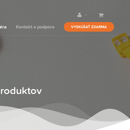
iéra
Kontakt a podpora
VYSKÚŠAŤ ZDARMA
produktov