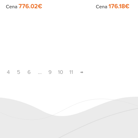
776.02
€
176.18
€
Cena
Cena
4
5
6
…
9
10
11
→