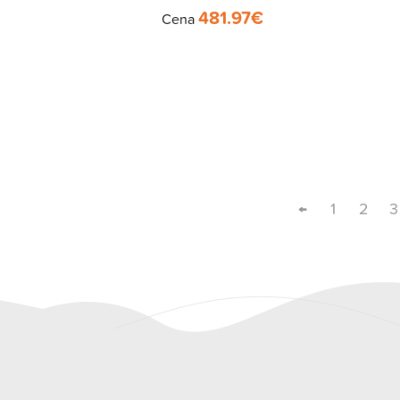
481.97
€
Cena
←
1
2
3