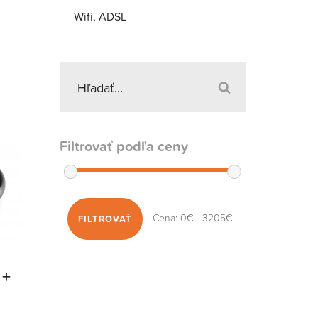
Wifi, ADSL
Filtrovať podľa ceny
Cena:
0€
-
3205€
FILTROVAŤ
 +