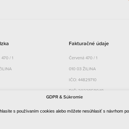
dzka
Fakturačné údaje
470 / 1
Červená 470 / 1
ŽILINA
010 03 ŽILINA
IČO: 44829710
DIČ: 2022858948
GDPR & Súkromie
IČ DPH: SK2022858948
hlasíte s používaním cookies alebo môžete nesúhlasiť s návrhom p