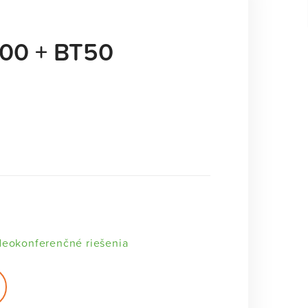
900 + BT50
deokonferenčné riešenia