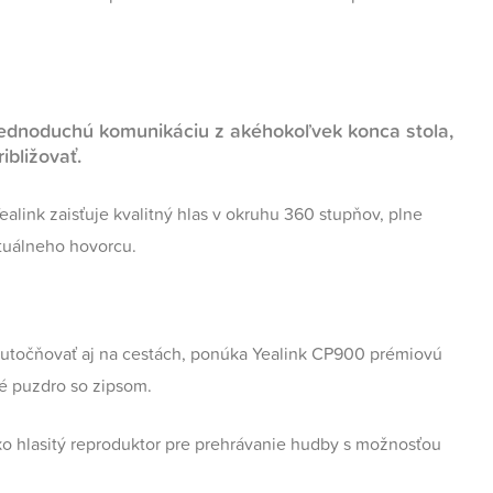
jednoduchú komunikáciu z akéhokoľvek konca stola,
ibližovať.
alink zaisťuje kvalitný hlas v okruhu 360 stupňov, plne
ktuálneho hovorcu.
utočňovať aj na cestách, ponúka Yealink CP900 prémiovú
né puzdro so zipsom.
o hlasitý reproduktor pre prehrávanie hudby s možnosťou