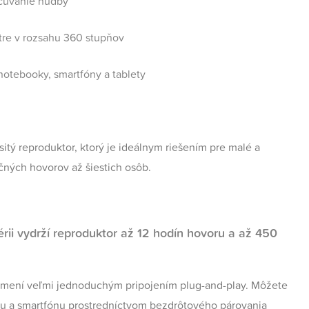
očúvanie hudby
tre v rozsahu 360 stupňov
notebooky, smartfóny a tablety
tý reproduktor, ktorý je ideálnym riešením pre malé a
čných hovorov až šiestich osôb.
ii vydrží reproduktor až 12 hodín hovoru a až 450
dmení veľmi jednoduchým pripojením plug-and-play. Môžete
letu a smartfónu prostredníctvom bezdrôtového párovania