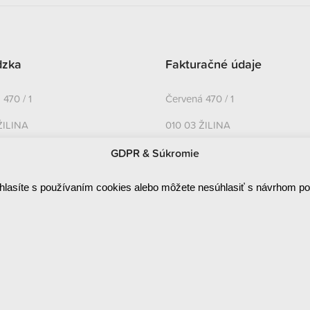
dzka
Fakturačné údaje
470 / 1
Červená 470 / 1
ŽILINA
010 03 ŽILINA
IČO: 44829710
GDPR & Súkromie
DIČ: 2022858948
hlasíte s používaním cookies alebo môžete nesúhlasiť s návrhom p
IČ DPH: SK2022858948