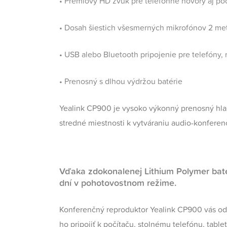
• Prémiový HD zvuk pre telefónne hovory aj p
• Dosah šiestich všesmerných mikrofónov 2 me
• USB alebo Bluetooth pripojenie pre telefóny, 
• Prenosný s dlhou výdržou batérie
Yealink CP900 je vysoko výkonný prenosný hlasi
stredné miestnosti k vytváraniu audio-konferen
Vďaka zdokonalenej Lithium Polymer batér
dní v pohotovostnom režime.
Konferenčný reproduktor Yealink CP900 vás o
ho pripojiť k počítaču, stolnému telefónu, tab