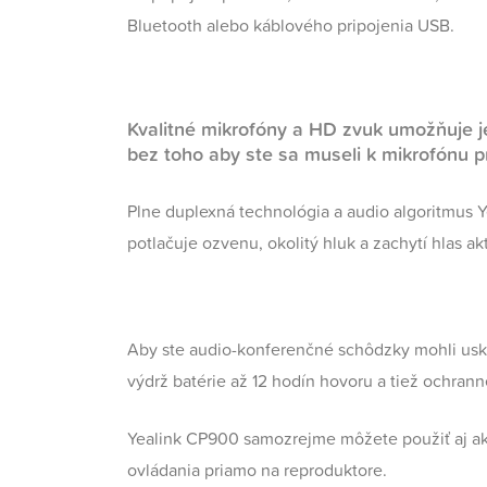
Bluetooth alebo káblového pripojenia USB.
Kvalitné mikrofóny a HD zvuk umožňuje 
bez toho aby ste sa museli k mikrofónu pr
Plne duplexná technológia a audio algoritmus Ye
potlačuje ozvenu, okolitý hluk a zachytí hlas a
Aby ste audio-konferenčné schôdzky mohli usk
výdrž batérie až 12 hodín hovoru a tiež ochran
Yealink CP900 samozrejme môžete použiť aj ak
ovládania priamo na reproduktore.