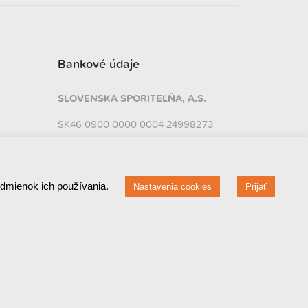
Bankové údaje
SLOVENSKÁ SPORITEĽŇA, A.S.
SK46 0900 0000 0004 24998273
BIC: GIBASKBX
FIO Banka, a. s.
odmienok ich používania.
Nastavenia cookies
Prijať
CZ32 2010 0000 0020 01816449
BIC: FIOBCZPPXXX