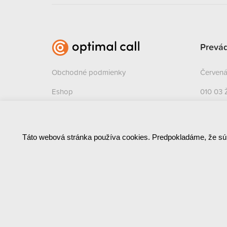
Prevá
Obchodné podmienky
Červená 
Eshop
010 03 
Kontakt
Zásady ochrany osobných údajov
Táto webová stránka používa cookies. Predpokladáme, že sú
(GDPR)
Platobné brány a platobné karty