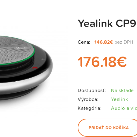
Yealink CP
Cena:
146.82€
bez DPH
176.18
€
Dostupnosť:
Na sklade
Výrobca:
Yealink
Kategória:
Audio a vi
PRIDAŤ DO KOŠÍKA