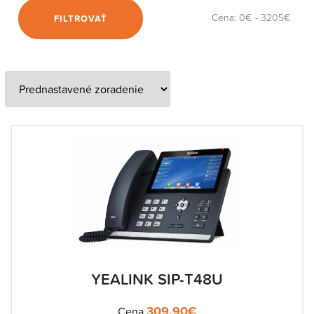
Cena:
0€
-
3205€
FILTROVAŤ
YEALINK SIP-T48U
309.90
€
Cena