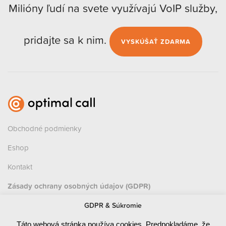
Milióny ľudí na svete využívajú VoIP služby,
pridajte sa k nim.
VYSKÚŠAŤ ZDARMA
Obchodné podmienky
Eshop
Kontakt
Zásady ochrany osobných údajov (GDPR)
Prevádzka
GDPR & Súkromie
Červená 470 / 1
Táto webová stránka používa cookies. Predpokladáme, že