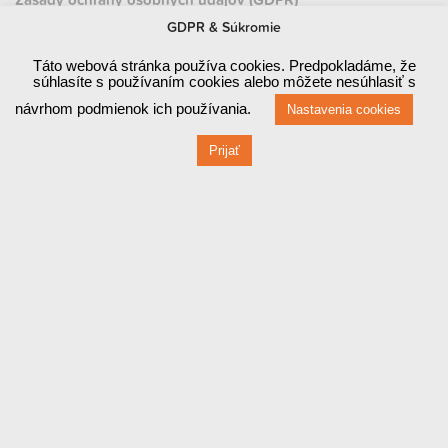
GDPR & Súkromie
Prevádzka
Táto webová stránka používa cookies. Predpokladáme, že
Červená 470 / 1
súhlasíte s používaním cookies alebo môžete nesúhlasiť s
návrhom podmienok ich používania.
Nastavenia cookies
010 03 ŽILINA
Prijať
Fakturačné údaje
Červená 470 / 1
010 03 ŽILINA
IČO: 44829710
DIČ: 2022858948
IČ DPH: SK2022858948