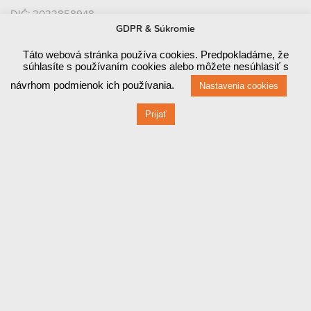
DIČ: 2022858948
GDPR & Súkromie
IČ DPH: SK2022858948
Táto webová stránka používa cookies. Predpokladáme, že
Bankové údaje
súhlasíte s používaním cookies alebo môžete nesúhlasiť s
návrhom podmienok ich používania.
Nastavenia cookies
SLOVENSKÁ SPORITEĽŇA, A.S.
Prijať
SK46 0900 0000 0004 24998273
BIC: GIBASKBX
FIO Banka, a. s.
CZ32 2010 0000 0020 01816449
BIC: FIOBCZPPXXX
Platobné brány a platobné karty