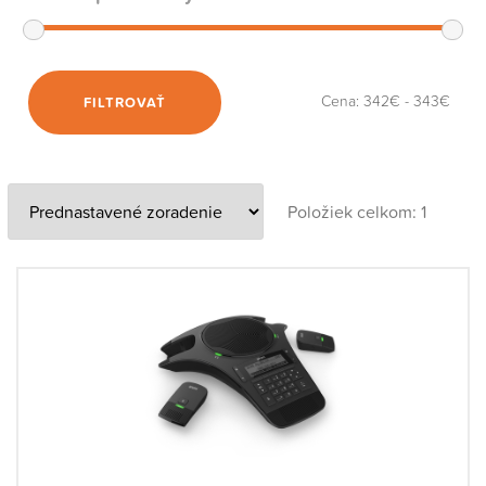
Cena:
342€
-
343€
FILTROVAŤ
Položiek celkom: 1