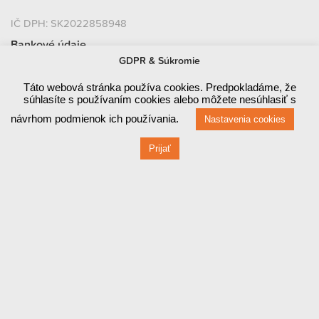
IČ DPH: SK2022858948
Bankové údaje
GDPR & Súkromie
SLOVENSKÁ SPORITEĽŇA, A.S.
Táto webová stránka používa cookies. Predpokladáme, že
súhlasíte s používaním cookies alebo môžete nesúhlasiť s
SK46 0900 0000 0004 24998273
návrhom podmienok ich používania.
Nastavenia cookies
BIC: GIBASKBX
Prijať
FIO Banka, a. s.
CZ32 2010 0000 0020 01816449
BIC: FIOBCZPPXXX
Platobné brány a platobné karty