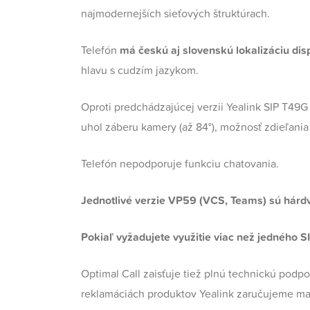
najmodernejších sieťových štruktúrach.
Telefón
má českú aj slovenskú lokalizáciu d
hlavu s cudzím jazykom.
Oproti predchádzajúcej verzii Yealink SIP T49G
uhol záberu kamery (až 84°), možnosť zdieľania
Telefón nepodporuje funkciu chatovania.
Jednotlivé verzie VP59 (VCS, Teams) sú hárdv
Pokiaľ vyžadujete využitie viac než jedného S
Optimal Call zaisťuje tiež plnú technickú podp
reklamáciách produktov Yealink zaručujeme max