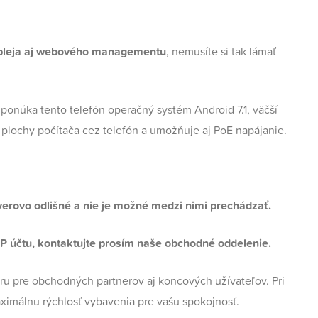
ispleja aj webového managementu
, nemusíte si tak lámať
 ponúka tento telefón operačný systém Android 7.1, väčší
 plochy počítača cez telefón a umožňuje aj PoE napájanie.
erovo odlišné a nie je možné medzi nimi prechádzať.
IP účtu, kontaktujte prosím naše obchodné oddelenie.
oru pre obchodných partnerov aj koncových užívateľov. Pri
imálnu rýchlosť vybavenia pre vašu spokojnosť.