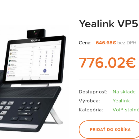
Yealink VP
Cena:
646.68€
bez DPH
776.02
€
Dostupnosť:
Na sklade
Výrobca:
Yealink
Kategória:
VoIP stoln
PRIDAŤ DO KOŠÍKA