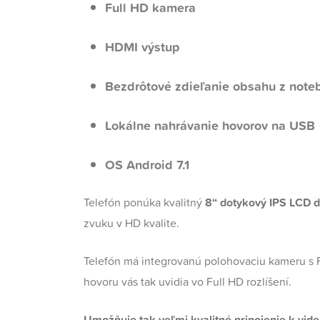
Full HD kamera
HDMI výstup
Bezdrôtové zdieľanie obsahu z note
Lokálne nahrávanie hovorov na USB
OS Android 7.1
Telefón ponúka kvalitný
8“ dotykový IPS LCD d
zvuku v HD kvalite.
Telefón má integrovanú polohovaciu kameru s Fu
hovoru vás tak uvidia vo Full HD rozlíšení.
Umožňuje tak veľmi kvalitné pripojenie k vid