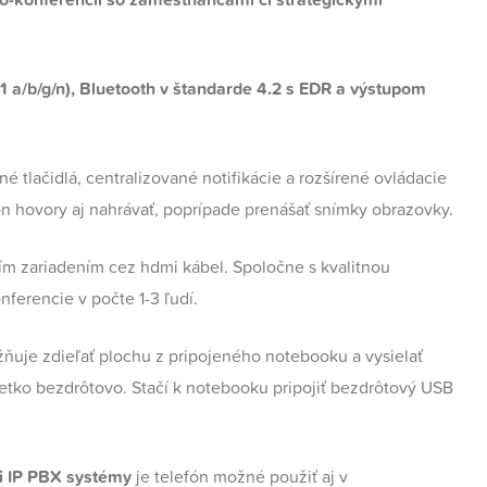
11 a/b/g/n), Bluetooth v štandarde 4.2 s EDR a výstupom
 tlačidlá, centralizované notifikácie a rozšírené ovládacie
 hovory aj nahrávať, poprípade prenášať snímky obrazovky.
m zariadením cez hdmi kábel. Spoločne s kvalitnou
ferencie v počte 1-3 ľudí.
žňuje zdieľať plochu z pripojeného notebooku a vysielať
etko bezdrôtovo. Stačí k notebooku pripojiť bezdrôtový USB
i IP PBX systémy
je telefón možné použiť aj v