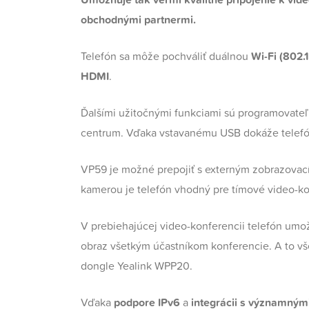
obchodnými partnermi.
Telefón sa môže pochváliť duálnou
Wi-Fi (802.
HDMI
.
Ďalšími užitočnými funkciami sú programovateľné
centrum. Vďaka vstavanému USB dokáže telefón
VP59 je možné prepojiť s externým zobrazovací
kamerou je telefón vhodný pre tímové video-kon
V prebiehajúcej video-konferencii telefón umo
obraz všetkým účastníkom konferencie. A to vš
dongle Yealink WPP20.
Vďaka
podpore IPv6
a
integrácii s významným