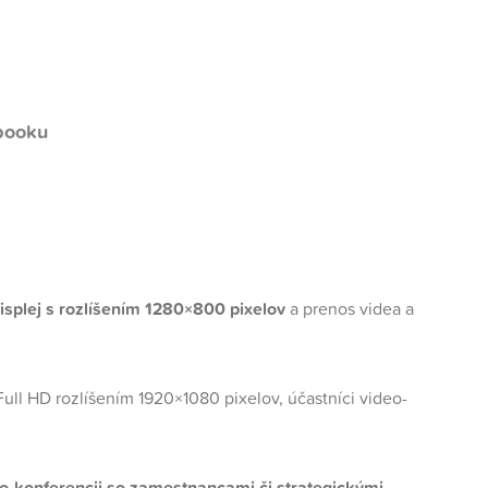
booku
isplej s rozlíšením 1280×800 pixelov
a prenos videa a
ll HD rozlíšením 1920×1080 pixelov, účastníci video-
eo-konferencii so zamestnancami či strategickými