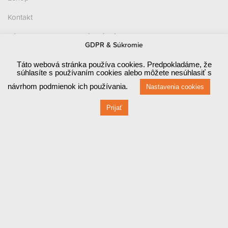
Kontakt
Zásady ochrany osobných údajov (GDPR)
GDPR & Súkromie
Prevádzka
Táto webová stránka používa cookies. Predpokladáme, že
súhlasíte s používaním cookies alebo môžete nesúhlasiť s
Červená 470 / 1
návrhom podmienok ich používania.
Nastavenia cookies
010 03 ŽILINA
Prijať
Fakturačné údaje
Červená 470 / 1
010 03 ŽILINA
IČO: 44829710