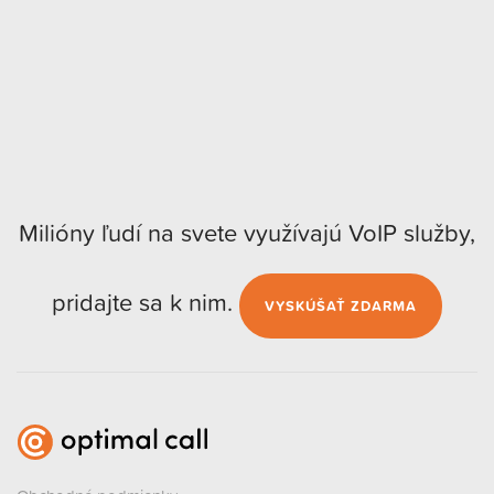
Milióny ľudí na svete využívajú VoIP služby,
pridajte sa k nim.
VYSKÚŠAŤ ZDARMA