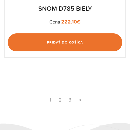
SNOM D785 BIELY
222.10
€
Cena
PRIDAŤ DO KOŠÍKA
1
2
3
→