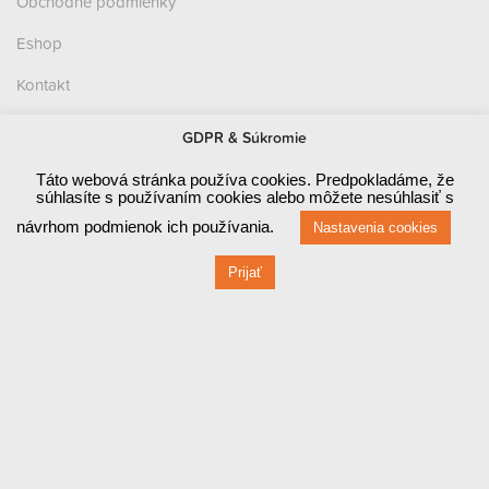
Obchodné podmienky
Eshop
Kontakt
Zásady ochrany osobných údajov (GDPR)
GDPR & Súkromie
Prevádzka
Táto webová stránka používa cookies. Predpokladáme, že
súhlasíte s používaním cookies alebo môžete nesúhlasiť s
Červená 470 / 1
návrhom podmienok ich používania.
Nastavenia cookies
010 03 ŽILINA
Prijať
Fakturačné údaje
Červená 470 / 1
010 03 ŽILINA