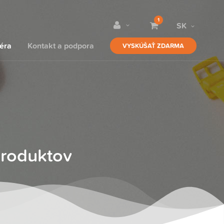
1
SK
iéra
Kontakt a podpora
VYSKÚŠAŤ ZDARMA
produktov