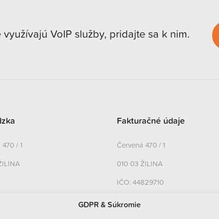
e využívajú VoIP služby, pridajte sa k nim.
dzka
Fakturačné údaje
470 / 1
Červená 470 / 1
ŽILINA
010 03 ŽILINA
IČO: 44829710
DIČ: 2022858948
GDPR & Súkromie