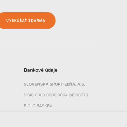
VYSKÚŠAŤ ZDARMA
Bankové údaje
SLOVENSKÁ SPORITEĽŇA, A.S.
SK46 0900 0000 0004 24998273
BIC: GIBASKBX
FIO Banka, a. s.