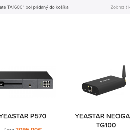
ate TA1600“ bol pridaný do košíka.
Zobraziť 
YEASTAR P570
YEASTAR NEOGA
TG100
2095.00
€