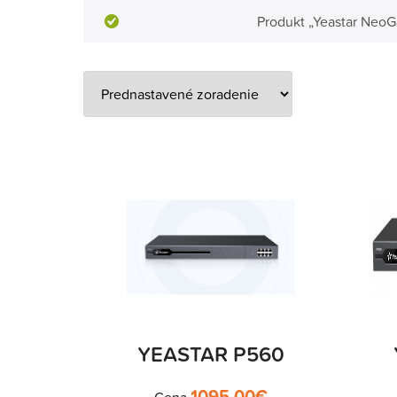
Produkt „Yeastar NeoG
YEASTAR P560
1095.00
€