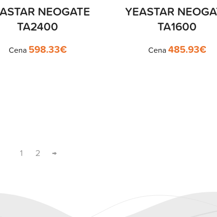
ASTAR NEOGATE
YEASTAR NEOGA
TA2400
TA1600
598.33
€
485.93
€
Cena
Cena
1
2
→