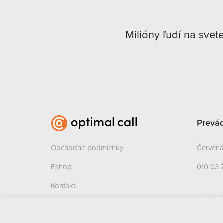
Milióny ľudí na svet
Prevá
Obchodné podmienky
Červená 
Eshop
010 03 
Kontakt
Zásady ochrany osobných údajov