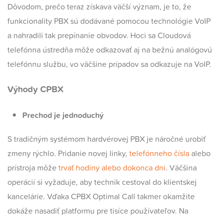
Dôvodom, prečo teraz získava väčší význam, je to, že
funkcionality PBX sú dodávané pomocou technológie VoIP
a nahradili tak prepínanie obvodov. Hoci sa Cloudová
telefónna ústredňa môže odkazovať aj na bežnú analógovú
telefónnu službu, vo väčšine prípadov sa odkazuje na VoIP.
Výhody CPBX
Prechod je jednoduchý
S tradičným systémom hardvérovej PBX je náročné urobiť
zmeny rýchlo. Pridanie novej linky,
telefónneho čísla
alebo
prístroja môže
trvať hodiny alebo dokonca dni
.
Väčšina
operácií si vyžaduje, aby technik cestoval do klientskej
kancelárie. Vďaka CPBX Optimal Call takmer okamžite
dokáže nasadiť platformu pre tisíce používateľov. Na