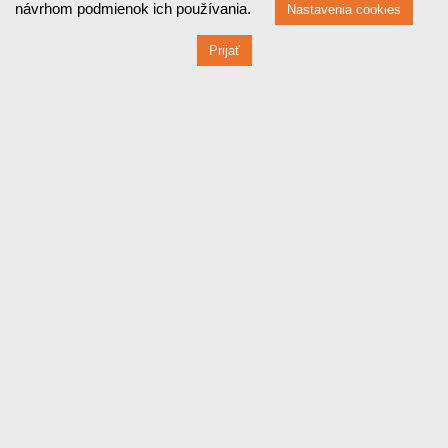
návrhom podmienok ich používania.
Nastavenia cookies
Prijať
Fakturačné údaje
Červená 470 / 1
010 03 ŽILINA
IČO: 44829710
DIČ: 2022858948
IČ DPH: SK2022858948
Bankové údaje
SLOVENSKÁ SPORITEĽŇA, A.S.
SK46 0900 0000 0004 24998273