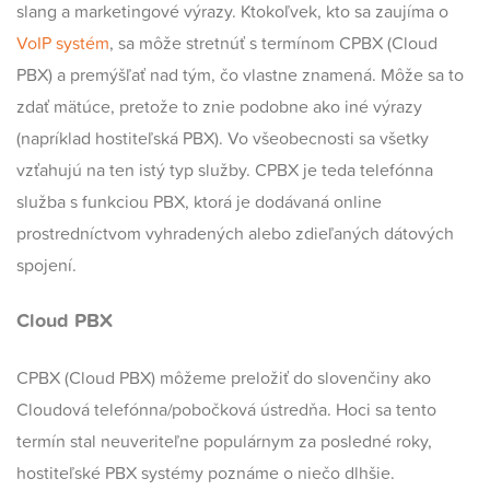
slang a marketingové výrazy. Ktokoľvek, kto sa zaujíma o
VoIP systém
,
sa môže stretnúť s termínom CPBX (Cloud
PBX) a premýšľať nad tým, čo vlastne znamená. Môže sa to
zdať mätúce, pretože to znie podobne ako iné výrazy
(napríklad hostiteľská PBX). Vo všeobecnosti sa všetky
vzťahujú na ten istý typ služby. CPBX je teda telefónna
služba s funkciou PBX, ktorá je dodávaná online
prostredníctvom vyhradených alebo zdieľaných dátových
spojení.
Cloud PBX
CPBX (Cloud PBX) môžeme preložiť do slovenčiny ako
Cloudová telefónna/pobočková ústredňa. Hoci sa tento
termín stal neuveriteľne populárnym za posledné roky,
hostiteľské PBX systémy poznáme o niečo dlhšie.