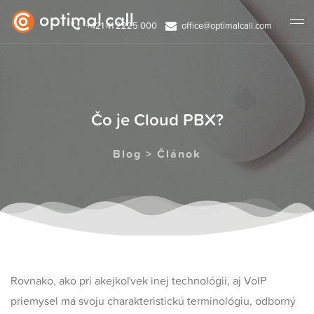
+421 41 2225 000
office@optimalcall.com
Čo je Cloud PBX?
Blog > Článok
Rovnako, ako pri akejkoľvek inej technológii, aj VoIP
priemysel má svoju charakteristickú terminológiu, odborný