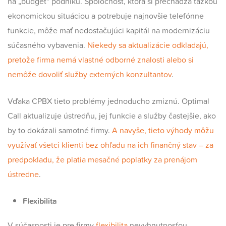
na „budget“ podniku. Spoločnosť, ktorá si prechádza ťažkou
ekonomickou situáciou a potrebuje najnovšie telefónne
funkcie, môže mať nedostačujúci kapitál na modernizáciu
súčasného vybavenia.
Niekedy sa aktualizácie odkladajú,
pretože firma nemá vlastné odborné znalosti alebo si
nemôže dovoliť služby externých konzultantov
.
Vďaka CPBX tieto problémy jednoducho zmiznú. Optimal
Call aktualizuje ústredňu, jej funkcie a služby častejšie, ako
by to dokázali samotné firmy.
A navyše, tieto výhody môžu
využívať všetci klienti bez ohľadu na ich finančný stav – za
predpokladu, že platia mesačné poplatky za prenájom
ústredne
.
Flexibilita
V súčasnosti je pre firmy
flexibilita
nevyhnutnosťou.