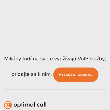
Milióny ľudí na svete využívajú VoIP služby,
pridajte sa k nim.
VYSKÚŠAŤ ZDARMA