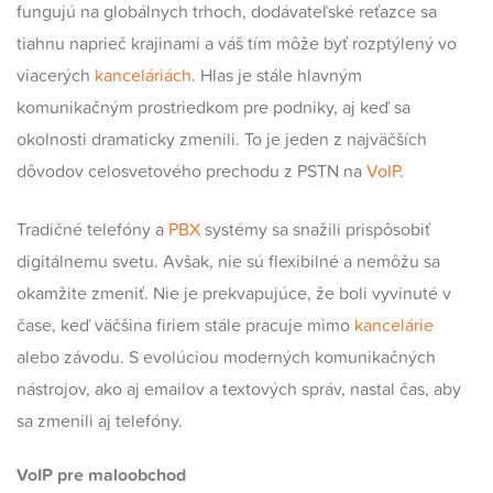
fungujú na globálnych trhoch, dodávateľské reťazce sa
tiahnu naprieč krajinami a váš tím môže byť rozptýlený vo
viacerých
kanceláriách
. Hlas je stále hlavným
komunikačným prostriedkom pre podniky, aj keď sa
okolnosti dramaticky zmenili. To je jeden z najväčších
dôvodov celosvetového prechodu z PSTN na
VoIP
.
Tradičné telefóny a
PBX
systémy sa snažili prispôsobiť
digitálnemu svetu. Avšak, nie sú flexibilné a nemôžu sa
okamžite zmeniť. Nie je prekvapujúce, že boli vyvinuté v
čase, keď väčšina firiem stále pracuje mimo
kancelárie
alebo závodu. S evolúciou moderných komunikačných
nástrojov, ako aj emailov a textových správ, nastal čas, aby
sa zmenili aj telefóny.
VoIP
pre maloobchod