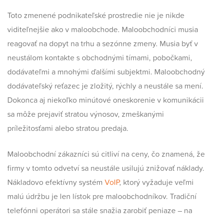
Toto zmenené podnikateľské prostredie nie je nikde
viditeľnejšie ako v maloobchode. Maloobchodníci musia
reagovať na dopyt na trhu a sezónne zmeny. Musia byť v
neustálom kontakte s obchodnými tímami, pobočkami,
dodávateľmi a mnohými ďalšími subjektmi. Maloobchodný
dodávateľský reťazec je zložitý, rýchly a neustále sa mení.
Dokonca aj niekoľko minútové oneskorenie v komunikácii
sa môže prejaviť stratou výnosov, zmeškanými
príležitosťami alebo stratou predaja.
Maloobchodní zákazníci sú citliví na ceny, čo znamená, že
firmy v tomto odvetví sa neustále usilujú znižovať náklady.
Nákladovo efektívny systém
VoIP
, ktorý vyžaduje veľmi
malú údržbu je len lístok pre maloobchodníkov. Tradiční
telefónni operátori sa stále snažia zarobiť peniaze – na