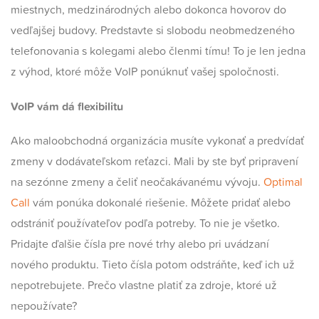
miestnych, medzinárodných alebo dokonca hovorov do
vedľajšej budovy. Predstavte si slobodu neobmedzeného
telefonovania s kolegami alebo členmi tímu! To je len jedna
z výhod, ktoré môže VoIP ponúknuť vašej spoločnosti.
VoIP
vám dá
flexibilitu
Ako maloobchodná organizácia musíte vykonať a predvídať
zmeny v dodávateľskom reťazci. Mali by ste byť pripravení
na sezónne zmeny a čeliť neočakávanému vývoju.
Optimal
Call
vám ponúka dokonalé riešenie. Môžete pridať alebo
odstrániť používateľov podľa potreby. To nie je všetko.
Pridajte ďalšie čísla pre nové trhy alebo pri uvádzaní
nového produktu. Tieto čísla potom odstráňte, keď ich už
nepotrebujete. Prečo vlastne platiť za zdroje, ktoré už
nepoužívate?