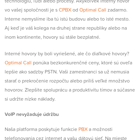
technológiu, ľudí alebo procesy. Akýkoľvek interný hovor
vo vašej spoločnosti je s
CPBX
od
Optimal Call
zadarmo.
Interne nemyslíme iba tú istú budovu alebo to isté mesto.
Aj keď je váš kolega na druhej strane republiky alebo na
inom kontinente, hovory sú stále bezplatné.
Interné hovory by boli vyriešené, ale čo diaľkové hovory?
Optimal Call
ponúka bezkonkurenčné ceny, ktoré sú oveľa
lepšie ako sadzby PSTN. Vaši zamestnanci sa už nemusia
starať o prekročenie rozpočtu alebo príliš veľké množstvo
hovorov. Zlepšite spoluprácu a produktivitu tímov a súčasne
si udržte nízke náklady.
VoIP
nevyžaduje údržbu
Naša platforma poskytuje funkcie
PBX
a možnosti
telefonovania cez internet a vašu dátovú sieť. Na mieste