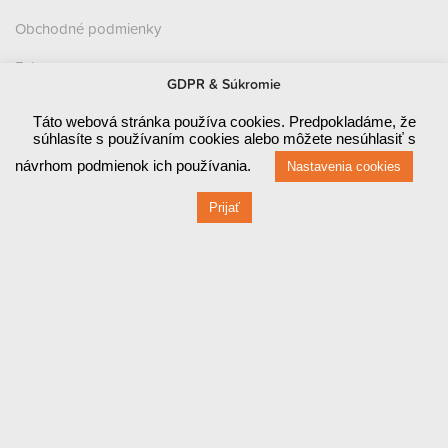
Obchodné podmienky
Eshop
GDPR & Súkromie
Kontakt
Táto webová stránka používa cookies. Predpokladáme, že
súhlasíte s používaním cookies alebo môžete nesúhlasiť s
Zásady ochrany osobných údajov (GDPR)
návrhom podmienok ich používania.
Nastavenia cookies
Prevádzka
Prijať
Červená 470 / 1
010 03 ŽILINA
Fakturačné údaje
Červená 470 / 1