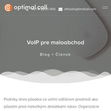
+421 41 2225 000
office@optimalcall.com
VoIP pre maloobchod
Blog > Článok
Podniky dnes pôsobia vo veľmi odlišnom prostredí ako
pôsobili pred niekoľkými desiatkami rokov. Organizácie