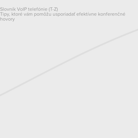
Navigácia
Slovník VoIP telefónie (T-Z)
Tipy, ktoré vám pomôžu usporiadať efektívne konferenčné
v
hovory
článku