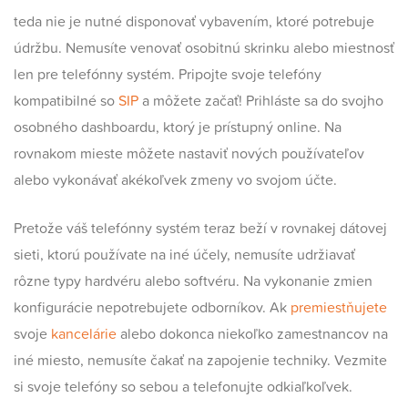
teda nie je nutné disponovať vybavením, ktoré potrebuje
údržbu. Nemusíte venovať osobitnú skrinku alebo miestnosť
len pre telefónny systém. Pripojte svoje telefóny
kompatibilné so
SIP
a môžete začať! Prihláste sa do svojho
osobného dashboardu, ktorý je prístupný online. Na
rovnakom mieste môžete nastaviť nových používateľov
alebo vykonávať akékoľvek zmeny vo svojom účte.
Pretože váš telefónny systém teraz beží v rovnakej dátovej
sieti, ktorú používate na iné účely, nemusíte udržiavať
rôzne typy hardvéru alebo softvéru. Na vykonanie zmien
konfigurácie nepotrebujete odborníkov. Ak
premiestňujete
svoje
kancelárie
alebo dokonca niekoľko zamestnancov na
iné miesto, nemusíte čakať na zapojenie techniky. Vezmite
si svoje telefóny so sebou a telefonujte odkiaľkoľvek.