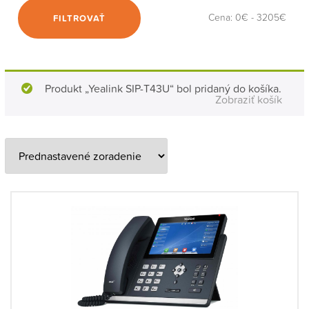
Cena:
0€
-
3205€
FILTROVAŤ
Produkt „Yealink SIP-T43U“ bol pridaný do košíka.
Zobraziť košík