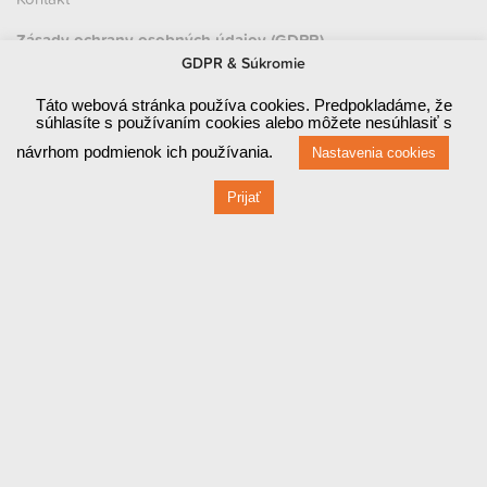
Zásady ochrany osobných údajov (GDPR)
GDPR & Súkromie
Prevádzka
Táto webová stránka používa cookies. Predpokladáme, že
Červená 470 / 1
súhlasíte s používaním cookies alebo môžete nesúhlasiť s
návrhom podmienok ich používania.
Nastavenia cookies
010 03 ŽILINA
Prijať
Fakturačné údaje
Červená 470 / 1
010 03 ŽILINA
IČO: 44829710
DIČ: 2022858948