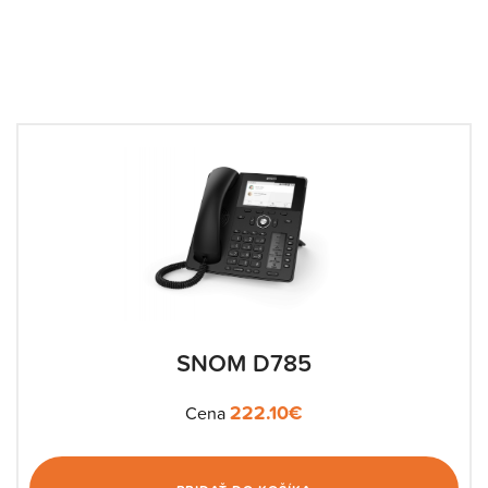
SNOM D785
222.10
€
Cena