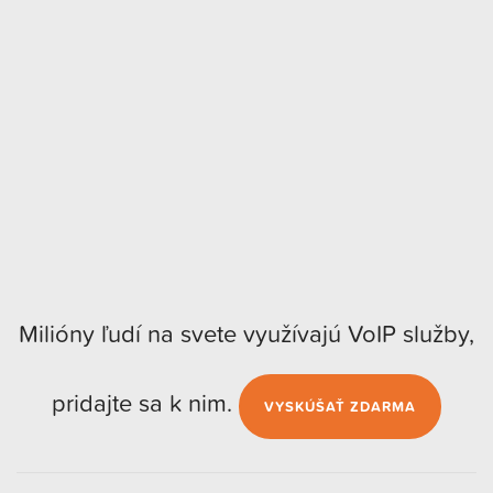
Milióny ľudí na svete využívajú VoIP služby,
pridajte sa k nim.
VYSKÚŠAŤ ZDARMA