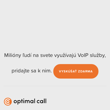
Milióny ľudí na svete využívajú VoIP služby,
pridajte sa k nim.
VYSKÚŠAŤ ZDARMA