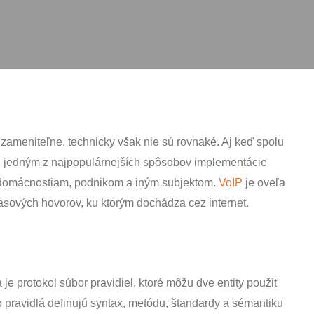
zameniteľne, technicky však nie sú rovnaké. Aj keď spolu
IP jedným z najpopulárnejších spôsobov implementácie alebo
ostiam, podnikom a iným subjektom.
VoIP
je oveľa širší
ých hovorov, ku ktorým dochádza cez internet.
je protokol súbor pravidiel, ktoré môžu dve entity použiť na
ravidlá definujú syntax, metódu, štandardy a sémantiku