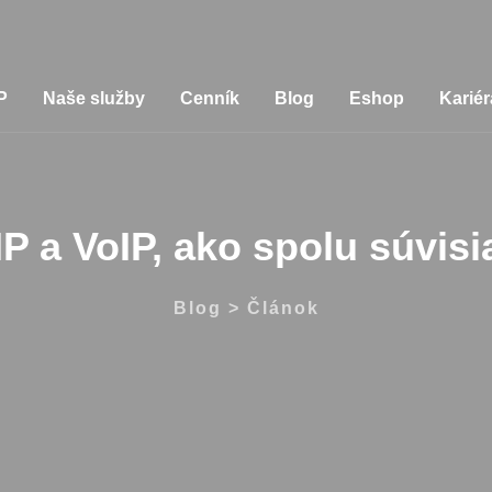
Naše služby
Cenník
Blog
Eshop
Kar
SIP a VoIP, ako spolu súvisia
Blog > Článok