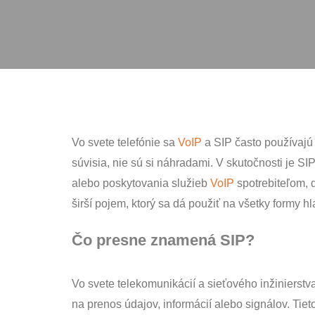
Vo svete telefónie sa
VoIP
a SIP často používajú 
súvisia, nie sú si náhradami. V skutočnosti je S
poskytovania služieb
VoIP
spotrebiteľom, domácn
pojem, ktorý sa dá použiť na všetky formy hlasov
Čo presne znamená SIP?
Vo svete telekomunikácií a sieťového inžinierstva 
prenos údajov, informácií alebo signálov. Tieto p