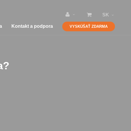
SK
iéra
Kontakt a podpora
VYSKÚŠAŤ ZDARMA
?