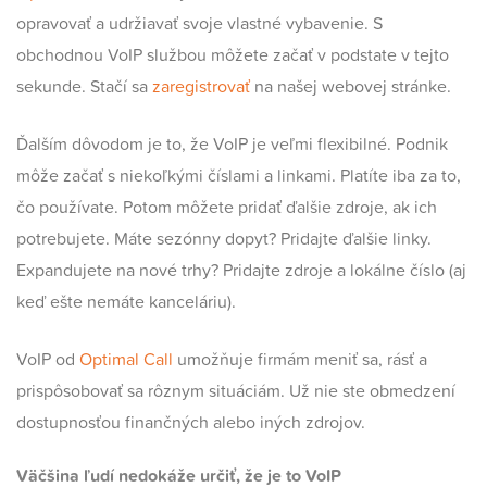
opravovať a udržiavať svoje vlastné vybavenie. S
obchodnou VoIP službou môžete začať v podstate v tejto
sekunde. Stačí sa
zaregistrovať
na našej webovej stránke.
Ďalším dôvodom je to, že VoIP je veľmi flexibilné. Podnik
môže začať s niekoľkými číslami a linkami. Platíte iba za to,
čo používate. Potom môžete pridať ďalšie zdroje, ak ich
potrebujete. Máte sezónny dopyt? Pridajte ďalšie linky.
Expandujete na nové trhy? Pridajte zdroje a lokálne číslo (aj
keď ešte nemáte kanceláriu).
VoIP od
Optimal Call
umožňuje firmám meniť sa, rásť a
prispôsobovať sa rôznym situáciám. Už nie ste obmedzení
dostupnosťou finančných alebo iných zdrojov.
Väčšina ľudí nedokáže určiť, že je to VoIP