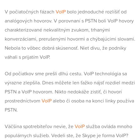
V počiatočných fázach
VoIP
bolo jednoduché rozlíšiť od
analógových hovorov. V porovnaní s PSTN boli VoIP hovory
charakterizované nekvalitným zvukom, trhanými
konverzáciami, prerušenými hovormi a chýbajúcimi slovami.
Nebola to vôbec dobrá skúsenosť. Niet divu, že podniky
váhali s prijatím VoIP.
Od počiatkov sme prešli dlhú cestu. VoIP technológia sa
výrazne zlepšila. Dnes môžete len ťažko nájsť rozdiel medzi
PSTN a VoIP hovorom. Nikto nedokáže zistiť, či hovorí
prostredníctvom
VoIP
alebo či osoba na konci linky používa
PSTN.
Väčšina spotrebiteľov nevie, že
VoIP
služba ovláda mnoho
populárnych služieb. Vedeli ste, že Skype je forma VoIP?