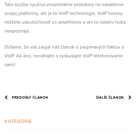
Táto služba využíva proprietárne protokoly na nasadenie
svojej platformy, ale je to VoIP technológia. VoIP hovory
môžete uskutočňovať zo smartfónov a ani to ostatní ľudia
nespoznajú.
Dúfame, že vás zaujal náš článok o zaujímavých faktov o
VoIP. Ak áno, neváhajte a vyskúšajte VoIP telefonovanie
sami!
PREDOŠLÝ ČLÁNOK
ĎALŠÍ ČLÁNOK
KATEGÓRIE