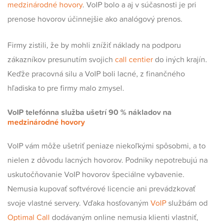
medzinárodné hovory
. VoIP bolo a aj v súčasnosti je pri
prenose hovorov účinnejšie ako analógový prenos.
Firmy zistili, že by mohli znížiť náklady na podporu
zákazníkov presunutím svojich
call centier
do iných krajín.
Keďže pracovná silu a VoIP boli lacné, z finančného
hľadiska to pre firmy malo zmysel.
VoIP telefónna služba ušetrí 90 % nákladov na
medzinárodné hovory
VoIP vám môže ušetriť peniaze niekoľkými spôsobmi, a to
nielen z dôvodu lacných hovorov. Podniky nepotrebujú na
uskutočňovanie VoIP hovorov špeciálne vybavenie.
Nemusia kupovať softvérové licencie ani prevádzkovať
svoje vlastné servery. Vďaka hosťovaným
VoIP
službám od
Optimal Call
dodávaným online nemusia klienti vlastniť,