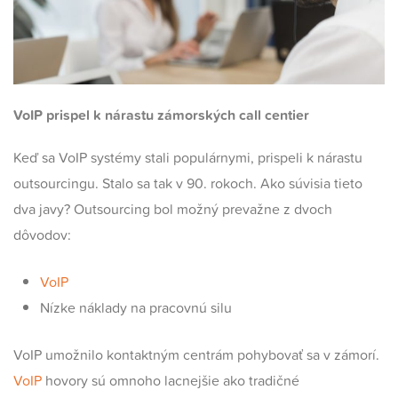
VoIP prispel k nárastu zámorských call centier
Keď sa VoIP systémy stali populárnymi, prispeli k nárastu
outsourcingu. Stalo sa tak v 90. rokoch. Ako súvisia tieto
dva javy? Outsourcing bol možný prevažne z dvoch
dôvodov:
VoIP
Nízke náklady na pracovnú silu
VoIP umožnilo kontaktným centrám pohybovať sa v zámorí.
VoIP
hovory sú omnoho lacnejšie ako tradičné