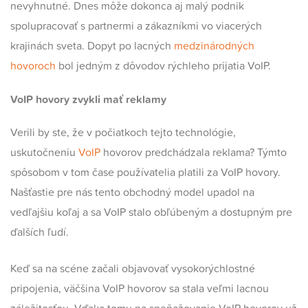
nevyhnutné. Dnes môže dokonca aj malý podnik
spolupracovať s partnermi a zákazníkmi vo viacerých
krajinách sveta. Dopyt po lacných
medzinárodných
hovoroch
bol jedným z dôvodov rýchleho prijatia VoIP.
VoIP hovory zvykli mať reklamy
Verili by ste, že v počiatkoch tejto technológie,
uskutočneniu
VoIP
hovorov predchádzala reklama? Týmto
spôsobom v tom čase používatelia platili za VoIP hovory.
Našťastie pre nás tento obchodný model upadol na
vedľajšiu koľaj a sa VoIP stalo obľúbeným a dostupným pre
ďalších ľudí.
Keď sa na scéne začali objavovať vysokorýchlostné
pripojenia, väčšina VoIP hovorov sa stala veľmi lacnou