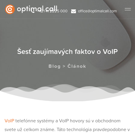
+421 41 2225 000
office@optimalcall.com
Šesť zaujímavých faktov o VoIP
Blog > Článok
VoIP
telefónne systémy a VoIP hovory sú v obchodnom
svete už celkom známe. Táto technológia pravdepodobne v