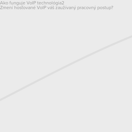
Navigácia
Ako funguje VoIP technológia2
Zmení hosťované VoIP váš zaužívaný pracovný postup?
v
článku