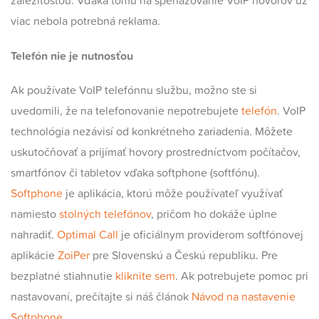
záležitosťou. Vďaka tomu na speňažovanie VoIP hovorov už
viac nebola potrebná reklama.
Telefón nie je nutnosťou
Ak používate VoIP telefónnu službu, možno ste si
uvedomili, že na telefonovanie nepotrebujete
telefón
. VoIP
technológia nezávisí od konkrétneho zariadenia. Môžete
uskutočňovať a prijímať hovory prostredníctvom počítačov,
smartfónov či tabletov vďaka softphone (softfónu).
Softphone
je aplikácia, ktorú môže používateľ využívať
namiesto
stolných telefónov
, pričom ho dokáže úplne
nahradiť.
Optimal Call
je oficiálnym providerom softfónovej
aplikácie
ZoiPer
pre Slovenskú a Českú republiku. Pre
bezplatné stiahnutie
kliknite sem
. Ak potrebujete pomoc pri
nastavovaní, prečítajte si náš článok
Návod na nastavenie
Softphone
.