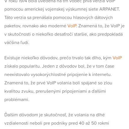
V roku 1974 bola uvedená na trh vôbec prvá verzia VoIP
pomocou americkej vojenskej výskumnej siete ARPANET.
Táto verzia sa prenášala pomocou hlasových dátových
paketov, rovnako ako moderné
VoIP
. Znamená to, že VoIP je
v skutočnosti o niekoľko desaťročí staršie, ako predpokladá
väčšina ľudí.
Existuje niekoľko dôvodov, prečo trvalo tak dlho, kým
VoIP
získalo popularitu. Jeden z dôvodov bol, že v tom čase
neexistovalo vysokorýchlostné pripojenie k internetu.
Znamená to, že prvé VoIP volania boli spájané so zlou
kvalitou zvuku, prerušenými pripojeniami a ďalšími
problémami.
Ďalším dôvodom je skutočnosť, že volania na dlhé
vzdialenosti neboli pre podniky pred 40 až 50 rokmi