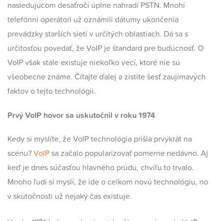
nasledujúcom desaťročí úplne nahradí PSTN. Mnohí
telefónni operátori už oznámili dátumy ukončenia
prevádzky starších sietí v určitých oblastiach. Dá sa s
určitosťou povedať, že VoIP je štandard pre budúcnosť. O
VoIP však stále existuje niekoľko vecí, ktoré nie sú
všeobecne známe. Čítajte ďalej a zistite šesť zaujímavých
faktov o tejto technológii.
Prvý
VoIP
hovor sa uskutočnil v roku 1974
Kedy si myslíte, že VoIP technológia prišla prvýkrát na
scénu?
VoIP
sa začalo popularizovať pomerne nedávno. Aj
keď je dnes súčasťou hlavného prúdu, chvíľu to trvalo.
Mnoho ľudí si myslí, že ide o celkom novú technológiu, no
v skutočnosti už nejaký čas existuje.