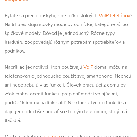
Pýtate sa prečo poskytujeme toľko stolných
VoIP telefónov
?
Na trhu existujú stovky modelov od nízkej kategórie až po
špičkové modely. Dôvod je jednoduchý. Rôzne typy
hardvéru zodpovedajú rôznym potrebám spotrebiteľov a
podnikov.
Napríklad jednotlivci, ktorí používajú
VoIP
doma, môžu na
telefonovanie jednoducho použiť svoj smartphone. Nechcú
ani nepotrebujú viac funkcií. Človek pracujúci z domu by
však mohol oceniť funkciu prepínať medzi volajúcimi,
podržať klientov na linke atď. Niektoré z týchto funkcií sa
dajú jednoduchšie použiť so stolným telefónom, ktorý má
tlačidlá.
Medzi najdrahšie
telefóny
patria jednoznačne konferenčné