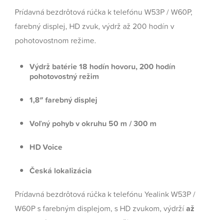
Prídavná bezdrôtová rúčka k telefónu W53P / W60P,
farebný displej, HD zvuk, výdrž až 200 hodín v
pohotovostnom režime.
Výdrž batérie 18 hodín hovoru, 200 hodín
pohotovostný režim
1,8″ farebný displej
Voľný pohyb v okruhu 50 m / 300 m
HD Voice
Česká lokalizácia
Prídavná bezdrôtová rúčka k telefónu Yealink W53P /
W60P s farebným displejom, s HD zvukom, výdrží
až