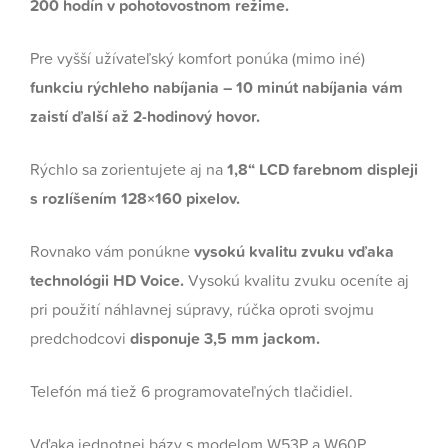
200 hodín v pohotovostnom režime.
Pre vyšší užívateľský komfort ponúka (mimo iné)
funkciu rýchleho nabíjania – 10 minút nabíjania vám
zaistí ďalší až 2-hodinový hovor.
Rýchlo sa zorientujete aj na
1,8“ LCD farebnom displeji
s rozlíšením 128×160 pixelov.
Rovnako vám ponúkne
vysokú kvalitu zvuku vďaka
technológii HD Voice.
Vysokú kvalitu zvuku oceníte aj
pri použití náhlavnej súpravy, rúčka oproti svojmu
predchodcovi
disponuje 3,5 mm jackom.
Telefón má tiež 6 programovateľných tlačidiel.
Vďaka jednotnej bázy s modelom W53P a W60P