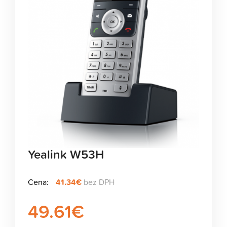
Yealink W53H
Cena:
41.34€
bez DPH
49.61
€