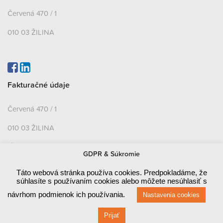
Červená 470 / 1
010 03 ŽILINA
Fakturačné údaje
Červená 470 / 1
010 03 ŽILINA
IČO: 44829710
GDPR & Súkromie
DIČ: 2022858948
Táto webová stránka používa cookies. Predpokladáme, že
súhlasíte s používaním cookies alebo môžete nesúhlasiť s
IČ DPH: SK2022858948
návrhom podmienok ich používania.
Nastavenia cookies
Bankové údaje
Prijať