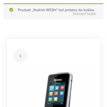
Produkt „Yealink W53H“ bol pridaný do košíka.
Zobraziť košík