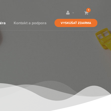
1
iéra
Kontakt a podpora
VYSKÚŠAŤ ZDARMA