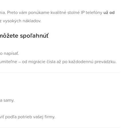
enia. Preto vám ponúkame kvalitné stolné IP telefóny
už od
z vysokých nákladov.
môžete spoľahnúť
o napísať.
miteľne – od migrácie čísla až po každodennú prevádzku.
a samy.
 podľa potrieb vašej firmy.