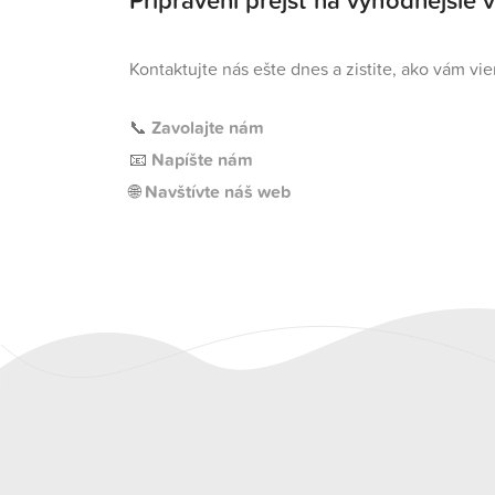
Pripravení prejsť na výhodnejšie v
Kontaktujte nás ešte dnes a zistite, ako vám vi
📞
Zavolajte nám
📧
Napíšte nám
🌐
Navštívte náš web