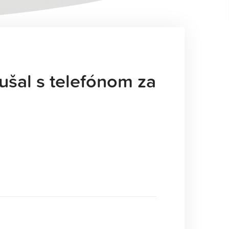
šal s telefónom za
Zobraziť košík