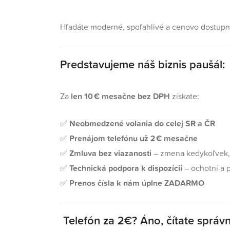
Hľadáte moderné, spoľahlivé a cenovo dostupné 
Predstavujeme náš biznis paušál:
Za
len 10 € mesačne bez DPH
získate:
✅
Neobmedzené volania do celej SR a ČR
✅
Prenájom telefónu už 2 € mesačne
✅
Zmluva bez viazanosti
– zmena kedykoľvek,
✅
Technická podpora k dispozícii
– ochotní a p
✅
Prenos čísla k nám úplne ZADARMO
Telefón za 2€? Áno, čítate správn