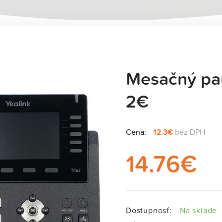
Mesačný pau
t „Mesačný paušal s telefónom za 2€“ bol pridaný do košíka.
2€
Cena:
12.3€
bez DPH
14.76
€
Dostupnosť:
Na sklade