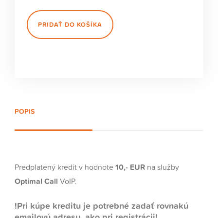
PRIDAŤ DO KOŠÍKA
POPIS
Predplatený kredit v hodnote
10,- EUR
na služby
Optimal Call
VoIP.
!Pri kúpe kreditu je potrebné zadať rovnakú
emailovú adresu, ako pri registrácii!