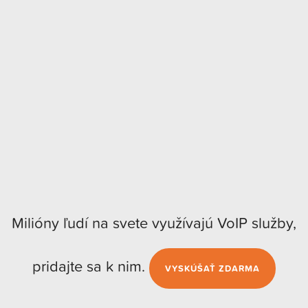
Milióny ľudí na svete využívajú VoIP služby,
pridajte sa k nim.
VYSKÚŠAŤ ZDARMA