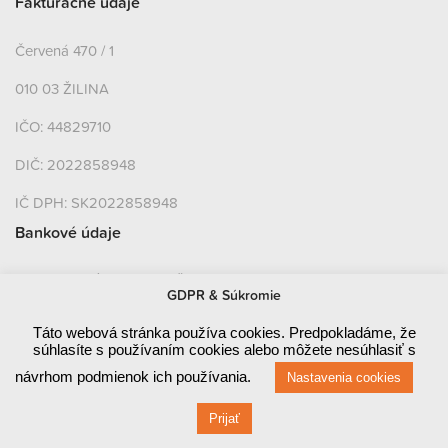
Fakturačné údaje
Červená 470 / 1
010 03 ŽILINA
IČO: 44829710
DIČ: 2022858948
IČ DPH: SK2022858948
Bankové údaje
SLOVENSKÁ SPORITEĽŇA, A.S.
GDPR & Súkromie
SK46 0900 0000 0004 24998273
Táto webová stránka používa cookies. Predpokladáme, že
súhlasíte s používaním cookies alebo môžete nesúhlasiť s
BIC: GIBASKBX
návrhom podmienok ich používania.
Nastavenia cookies
FIO Banka, a. s.
Prijať
CZ32 2010 0000 0020 01816449