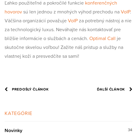
Ľahko použiteľné a pokročilé funkcie
konferenčných
hovorov
sú len jednou z mnohých výhod prechodu na
VoIP
.
Väčšina organizácií považuje
VoIP
za potrebný nástroj a nie
za technologický luxus. Neváhajte nás kontaktovať pre
bližšie informácie o službách a cenách.
Optimal Call
je
skutočne skvelou voľbou! Zažite náš prístup a služby na
vlastnej koži a presvedčíte sa sami!
PREDOŠLÝ ČLÁNOK
ĎALŠÍ ČLÁNOK
KATEGÓRIE
Novinky
34