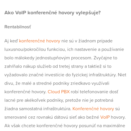
Ako VoIP konferenčné hovory vylepšuje?
Rentabilnosť
Aj keď
konferenčné hovory
nie sú v žiadnom prípade
luxusnou/pokročilou funkciou, ich nastavenie a používanie
bolo málokedy jednostupňovým procesom. Zvyčajne to
zahŕňalo nákup služieb od tretej strany a taktiež si to
vyžadovalo značné investície do fyzickej infraštruktúry. Niet
divu, že malé a stredné podniky zriedkavo využívali
konferenčné hovory.
Cloud PBX
robí telefonovanie dosť
lacné pre akékoľvek podniky, pretože nie je potrebná
žiadna samostatná infraštruktúra.
Konferenčné hovory
sú
smerované cez rovnakú dátovú sieť ako bežné
VoIP
hovory.
Ak však chcete konferenčné hovory posunúť na maximálne