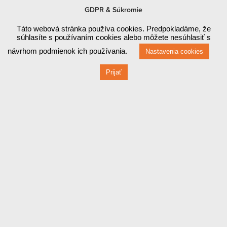
Prevádzka
GDPR & Súkromie
Táto webová stránka používa cookies. Predpokladáme, že
Červená 470 / 1
súhlasíte s používaním cookies alebo môžete nesúhlasiť s
návrhom podmienok ich používania.
Nastavenia cookies
010 03 ŽILINA
Prijať
Fakturačné údaje
Červená 470 / 1
010 03 ŽILINA
IČO: 44829710
DIČ: 2022858948
IČ DPH: SK2022858948
Bankové údaje