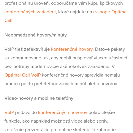
profesionálnu úroveň, odporúčame vám kúpu špičkových
konferenčných zariadení
, ktoré nájdete na
e-shope
Optimal
Call
.
Neobmedzené hovory/minúty
VoIP tiež zefektívňuje
konferenčné hovory
. Dátové pakety
sú komprimované tak, aby mohli prispievať viacerí účastníci
bez potreby modernizácie akéhokoľvek zariadenia. V
Optimal Call
VoIP
konferenčné hovory spravidla nemajú
hranicu počtu pretelefonovaných minút alebo hovorov.
Video-hovory a mobilné telefóny
VoIP
pridáva do
konferenčných hovorov
pokročilejšie
funkcie, ako napríklad možnosti videa alebo správ,
zdieľanie prezentácie pre online školenia či zahrnutie