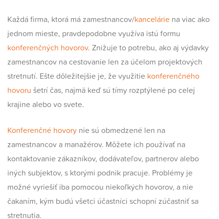
Každá firma, ktorá má zamestnancov/
kancelárie
na viac ako
jednom mieste, pravdepodobne využíva istú formu
konferenčných hovorov
. Znižuje to potrebu, ako aj výdavky
zamestnancov na cestovanie len za účelom projektových
stretnutí. Ešte dôležitejšie je, že využitie
konferenčného
hovoru
šetrí čas, najmä keď sú tímy rozptýlené po celej
krajine alebo vo svete.
Konferenčné hovory
nie sú obmedzené len na
zamestnancov a manažérov. Môžete ich používať na
kontaktovanie zákazníkov, dodávateľov, partnerov alebo
iných subjektov, s ktorými podnik pracuje. Problémy je
možné vyriešiť iba pomocou niekoľkých hovorov, a nie
čakaním, kým budú všetci účastníci schopní zúčastniť sa
stretnutia.