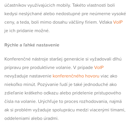
účastníkov využívajúcich mobily. Takéto vlastnosti boli
kedysi neslýchané alebo nedostupné pre neúmerne vysoké
ceny, a teda, boli mimo dosahu väčšiny firiem. Vďaka
VoIP
je ich pridanie možné.
Rýchle a ľahké nastavenie
Konferenčné nástroje staršej generácie si vyžadovali dlhú
prípravu pre produktívne volanie. V prípade
VoIP
nevyžaduje nastavenie
konferenčného hovoru
viac ako
niekoľko minút. Pozývanie ľudí je také jednoduché ako
zdieľanie krátkeho odkazu alebo pridelenie prístupového
čísla na volanie. Urýchľuje to proces rozhodovania, najmä
ak si problém vyžaduje spoluprácu medzi viacerými tímami,
oddeleniami alebo úradmi.