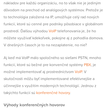
nákladov pre každú organizáciu, no to však nie je jediným
dôvodom na prechod od analógových systémov. Pretože je
to technológia založená na IP, umožňuje celý rad nových
funkcií, ktoré sú cenné pre podniky pôsobiace v globálnom
prostredí. Ďalšou výhodou
VoIP
telefonovania je, že ho
môžete využívať kdekoľvek, pokojne aj z pohodlia domova.
V dnešných časoch je to na nezaplatenie, no nie?
Aj keď má VoIP málo spoločného so sieťami PSTN, mnoho
funkcií, ktoré sú bežné pre konvenčné systémy
PBX
, je
možné implementovať aj prostredníctvom
VoIP
. V
skutočnosti môžu byť implementované efektívnejšie a
účinnejšie s využitím moderných technológií. Jednou z
takýchto funkcií sú
konferenčné hovory
.
Výhody konferenčných hovorov