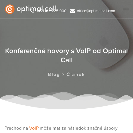
+421 41 2225 000
office@optimalcall.com
Konferenčné hovory s VoIP od Optimal
Call
Blog > Článok
Prechod na
VoIP
môže mať za následok značné úspory