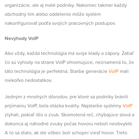
organizácie, ale aj malé podniky. Nakoniec takmer každý
obchodný tím alebo oddelenie môže systém
nakonfigurovať podľa svojich pracovných postupov.
Nevýhody VoIP
Ako vždy, každá technológia má svoje klady a zápory. Zatiaľ
čo sú výhody na strane VoIP ohromujúce, neznamená to, že
táto technológia je perfektná. Staršie generácie
VoIP
mali
niekoľko nedostatkov.
Jedným z mnohých dôvodov, pre ktoré sa podniky bránili
prijímaniu VoIP, bola otázka kvality. Najstaršie systémy
VoIP
zlyhali, pokiaľ išlo o zvuk. Skomolená reč, chýbajúce slová a
dokonca aj náhodné zvuky počas hovoru neboli neobvyklé.
A to sa dialo, ak ste vôbec boli schopní viesť hovor. Tieto