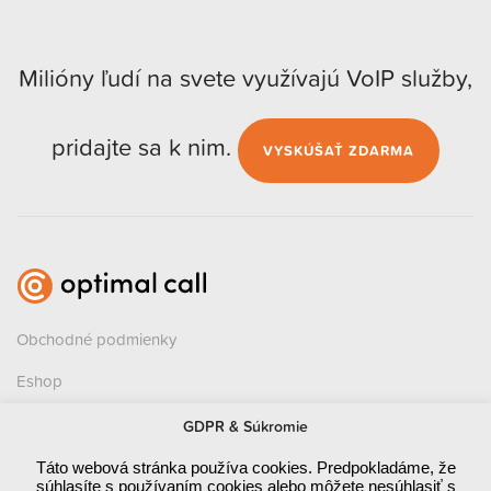
Milióny ľudí na svete využívajú VoIP služby,
pridajte sa k nim.
VYSKÚŠAŤ ZDARMA
Obchodné podmienky
Eshop
Kontakt
GDPR & Súkromie
Zásady ochrany osobných údajov (GDPR)
Táto webová stránka používa cookies. Predpokladáme, že
súhlasíte s používaním cookies alebo môžete nesúhlasiť s