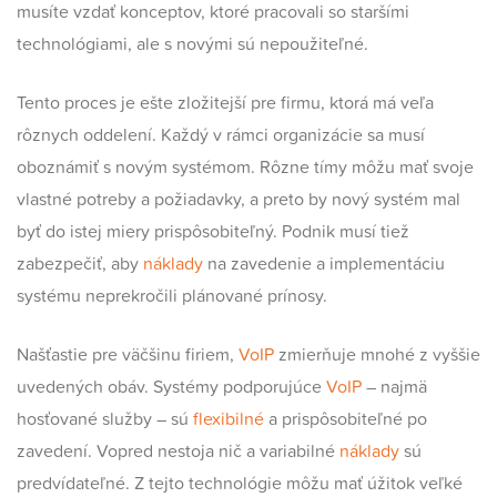
musíte vzdať konceptov, ktoré pracovali so staršími
technológiami, ale s novými sú nepoužiteľné.
Tento proces je ešte zložitejší pre firmu, ktorá má veľa
rôznych oddelení. Každý v rámci organizácie sa musí
oboznámiť s novým systémom. Rôzne tímy môžu mať svoje
vlastné potreby a požiadavky, a preto by nový systém mal
byť do istej miery prispôsobiteľný. Podnik musí tiež
zabezpečiť, aby
náklady
na zavedenie a implementáciu
systému neprekročili plánované prínosy.
Našťastie pre väčšinu firiem,
VoIP
zmierňuje mnohé z vyššie
uvedených obáv. Systémy podporujúce
VoIP
– najmä
hosťované služby – sú
flexibilné
a prispôsobiteľné po
zavedení. Vopred nestoja nič a variabilné
náklady
sú
predvídateľné. Z tejto technológie môžu mať úžitok veľké