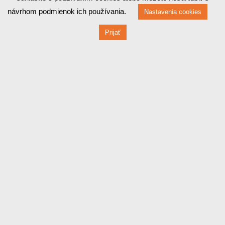
Prevádzka
návrhom podmienok ich používania.
Nastavenia cookies
Červená 470 / 1
Prijať
010 03 ŽILINA
Fakturačné údaje
Červená 470 / 1
010 03 ŽILINA
IČO: 44829710
DIČ: 2022858948
IČ DPH: SK2022858948
Bankové údaje