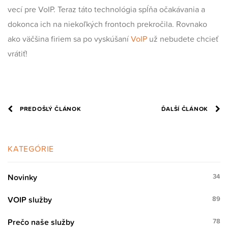
vecí pre VoIP. Teraz táto technológia spĺňa očakávania a
dokonca ich na niekoľkých frontoch prekročila. Rovnako
ako väčšina firiem sa po vyskúšaní
VoIP
už nebudete chcieť
vrátiť!
PREDOŠLÝ ČLÁNOK
ĎALŠÍ ČLÁNOK
KATEGÓRIE
Novinky
34
VOIP služby
89
Prečo naše služby
78