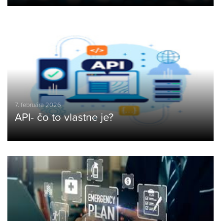
7. februára 2026
API- čo to vlastne je?