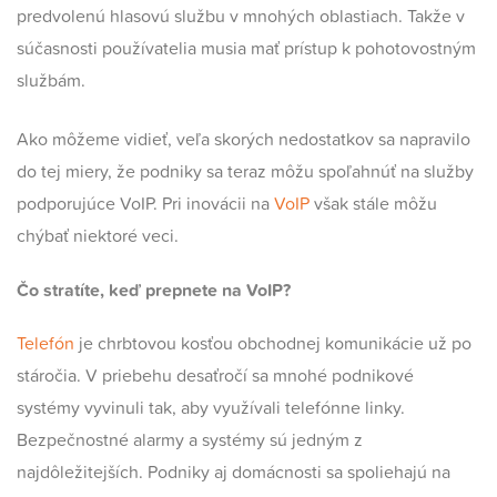
predvolenú hlasovú službu v mnohých oblastiach. Takže v
súčasnosti používatelia musia mať prístup k pohotovostným
službám.
Ako môžeme vidieť, veľa skorých nedostatkov sa napravilo
do tej miery, že podniky sa teraz môžu spoľahnúť na služby
podporujúce VoIP. Pri inovácii na
VoIP
však stále môžu
chýbať niektoré veci.
Čo stratíte, keď prepnete na VoIP?
Telefón
je chrbtovou kosťou obchodnej komunikácie už po
stáročia. V priebehu desaťročí sa mnohé podnikové
systémy vyvinuli tak, aby využívali telefónne linky.
Bezpečnostné alarmy a systémy sú jedným z
najdôležitejších. Podniky aj domácnosti sa spoliehajú na