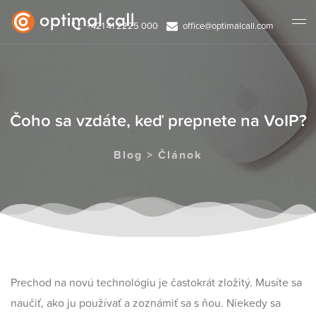
+421 41 2225 000
office@optimalcall.com
Čoho sa vzdáte, keď prepnete na VoIP?
Blog > Článok
Prechod na novú technológiu je častokrát zložitý. Musíte sa
naučiť, ako ju používať a zoznámiť sa s ňou. Niekedy sa