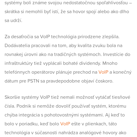
systémy boli známe svojou nedostatočnou spoľahlivosťou –
skrátka si nemohli byť istí, že sa hovor spojí alebo ako dlho
sa udrží.
Za desaťročia sa VoIP technológia prirodzene zlepšila.
Dodávatelia pracovali na tom, aby kvalita zvuku bola na
rovnakej úrovni ako na tradičných systémoch. Investície do
infraštruktúry tiež vyplácali bohaté dividendy. Mnoho
telefónnych operátorov plánuje prechod na
VoIP
a konečný
dátum pre PSTN sa pravdepodobne objaví čoskoro.
Skoršie systémy VoIP tiež nemali možnosť vytáčať tiesňové
čísla. Podnik si nemôže dovoliť používať systém, ktorému
chýba integrácia s pohotovostnými systémami. Aj keď to
bolo v poriadku, keď bolo
VoIP
ešte v plienkach, táto
technológia v súčasnosti nahrádza analógové hovory ako