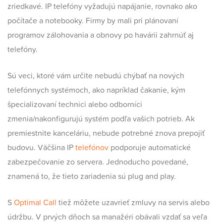
zriedkavé. IP telefóny vyžadujú napájanie, rovnako ako
počítače a notebooky. Firmy by mali pri plánovaní
programov zálohovania a obnovy po havárii zahrnúť aj
telefóny.
Sú veci, ktoré vám určite nebudú chýbať na nových
telefónnych systémoch, ako napríklad čakanie, kým
špecializovaní technici alebo odborníci
zmenia/nakonfigurujú systém podľa vašich potrieb. Ak
premiestnite kanceláriu, nebude potrebné znova prepojiť
budovu. Väčšina IP
telefónov
podporuje automatické
zabezpečovanie zo servera. Jednoducho povedané,
znamená to, že tieto zariadenia sú plug and play.
S
Optimal Call
tiež môžete uzavrieť zmluvy na servis alebo
údržbu. V prvých dňoch sa manažéri obávali vzdať sa veľa