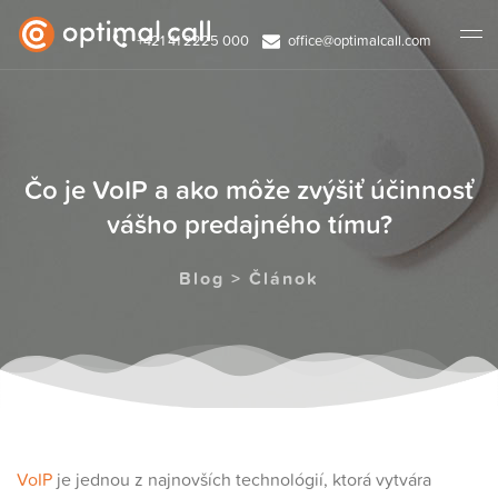
+421 41 2225 000
office@optimalcall.com
Čo je VoIP a ako môže zvýšiť účinnosť
vášho predajného tímu?
Blog > Článok
VoIP
je jednou z najnovších technológií, ktorá vytvára