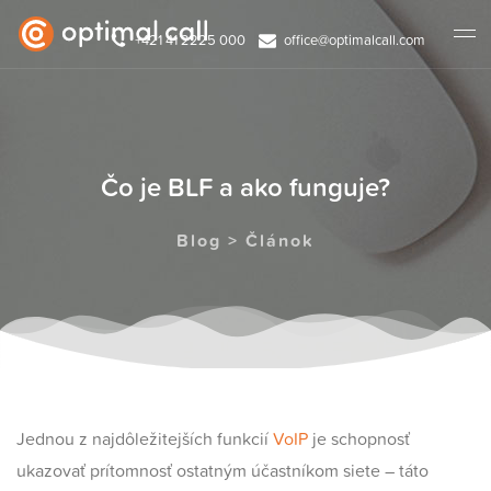
+421 41 2225 000
office@optimalcall.com
Čo je BLF a ako funguje?
Blog > Článok
Jednou z najdôležitejších funkcií
VoIP
je schopnosť
ukazovať prítomnosť ostatným účastníkom siete – táto