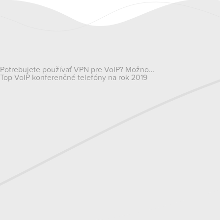
Navigácia
Potrebujete používať VPN pre VoIP? Možno…
Top VoIP konferenčné telefóny na rok 2019
v
článku