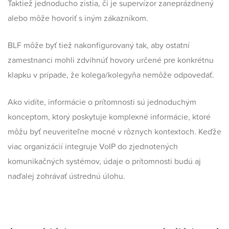
Taktiež jednoducho zistia, či je supervízor zaneprázdnený
alebo môže hovoriť s iným zákazníkom.
BLF môže byť tiež nakonfigurovaný tak, aby ostatní
zamestnanci mohli zdvihnúť hovory určené pre konkrétnu
klapku v prípade, že kolega/kolegyňa nemôže odpovedať.
Ako vidíte, informácie o prítomnosti sú jednoduchým
konceptom, ktorý poskytuje komplexné informácie, ktoré
môžu byť neuveriteľne mocné v rôznych kontextoch. Keďže
viac organizácií integruje VoIP do zjednotených
komunikačných systémov, údaje o prítomnosti budú aj
naďalej zohrávať ústrednú úlohu.