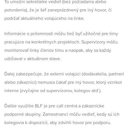
To umožní sekretárke vedieť (bez požiadania alebo
potvrdenia), že je šéf zaneprázdnený pre iný hovor, či
podržať aktuálneho volajúceho na linke.
Informácie o prítomnosti môžu tiež byť užitočné pre tímy
pracujúce na konkrétnych projektoch. Supervízory môžu
monitorovať linky členov tímu a naopak, aby sa každý
udržiaval v aktuálnom stave.
Ďalej zabezpečuje, že externí volajúci (dodávatelia, partneri
alebo zákazníci) nemusia čakať pre iný hovor, ktorý vznikol
interne (zvyčajne od supervízorov, kolegov atď.).
Ďalšie využitie BLF je pre call centrá a zákaznícke
podporné skupiny. Zamestnanci môžu vedieť, kedy sú ich
kolegovia k dispozícii, aby zdvihli hovor pre podporu.