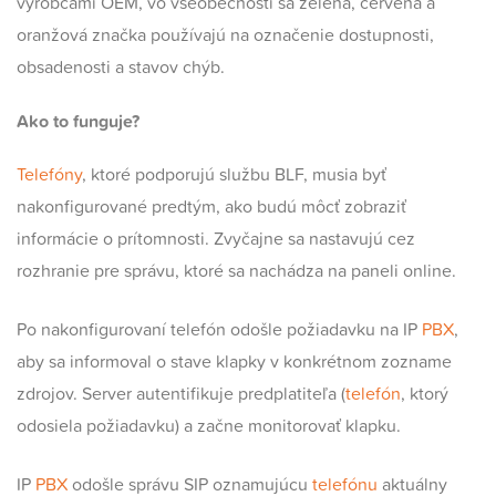
výrobcami OEM, vo všeobecnosti sa zelená, červená a
oranžová značka používajú na označenie dostupnosti,
obsadenosti a stavov chýb.
Ako to funguje?
Telefóny
, ktoré podporujú službu BLF, musia byť
nakonfigurované predtým, ako budú môcť zobraziť
informácie o prítomnosti. Zvyčajne sa nastavujú cez
rozhranie pre správu, ktoré sa nachádza na paneli online.
Po nakonfigurovaní telefón odošle požiadavku na IP
PBX
,
aby sa informoval o stave klapky v konkrétnom zozname
zdrojov. Server autentifikuje predplatiteľa (
telefón
, ktorý
odosiela požiadavku) a začne monitorovať klapku.
IP
PBX
odošle správu SIP oznamujúcu
telefónu
aktuálny