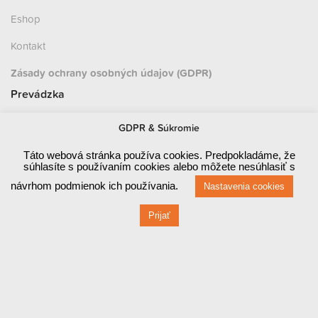
Eshop
Kontakt
Zásady ochrany osobných údajov (GDPR)
Prevádzka
Červená 470 / 1
GDPR & Súkromie
010 03 ŽILINA
Táto webová stránka používa cookies. Predpokladáme, že
súhlasíte s používaním cookies alebo môžete nesúhlasiť s
návrhom podmienok ich používania.
Nastavenia cookies
Prijať
Fakturačné údaje
Červená 470 / 1
010 03 ŽILINA