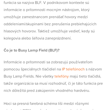
funkcia sa nazýva BLF. V podnikovom kontexte sú
informácie o prítomnosti mocným nástrojom, ktorý
umožňuje zamestnancom prenášať hovory medzi
oddeleniami/skupinami bez prerušenia prebiehajúcich
hlasových hovorov. Taktiež umožňuje vedieť, kedy sú
kolegovia alebo šéfovia zaneprázdnení.
Čo je to Busy Lamp Field (BLF)?
Informácie o prítomnosti sa zobrazujú používateľom
pomocou špeciálnych tlačidiel na
IP telefónoch
s názvom
Busy Lamp Fields. Nie všetky
telefóny
majú tieto tlačidlá,
takže organizácia sa musí rozhodnúť, či je táto funkcia pre
nich dôležitá pred zakúpením vhodného hardvéru.
Hoci sa presná farebná schéma líši medzi rôznymi