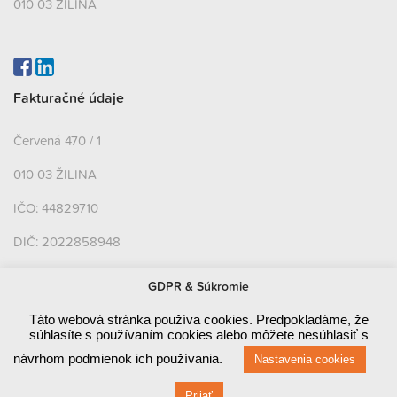
010 03 ŽILINA
Fakturačné údaje
Červená 470 / 1
010 03 ŽILINA
IČO: 44829710
DIČ: 2022858948
IČ DPH: SK2022858948
GDPR & Súkromie
Bankové údaje
Táto webová stránka používa cookies. Predpokladáme, že
súhlasíte s používaním cookies alebo môžete nesúhlasiť s
SLOVENSKÁ SPORITEĽŇA, A.S.
návrhom podmienok ich používania.
Nastavenia cookies
SK46 0900 0000 0004 24998273
Prijať