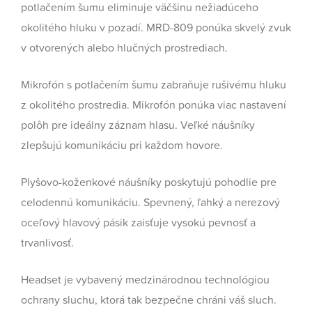
potlačením šumu eliminuje väčšinu nežiadúceho
okolitého hluku v pozadí. MRD-809 ponúka skvelý zvuk
v otvorených alebo hlučných prostrediach.
Mikrofón s potlačením šumu zabraňuje rušivému hluku
z okolitého prostredia. Mikrofón ponúka viac nastavení
polôh pre ideálny záznam hlasu. Veľké náušníky
zlepšujú komunikáciu pri každom hovore.
Plyšovo-koženkové náušníky poskytujú pohodlie pre
celodennú komunikáciu. Spevnený, ľahký a nerezový
oceľový hlavový pásik zaisťuje vysokú pevnosť a
trvanlivosť.
Headset je vybavený medzinárodnou technológiou
ochrany sluchu, ktorá tak bezpečne chráni váš sluch.