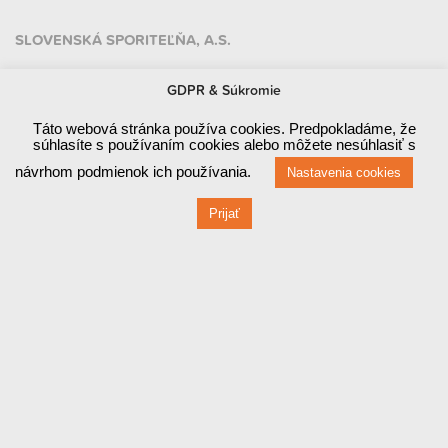
SLOVENSKÁ SPORITEĽŇA, A.S.
SK46 0900 0000 0004 24998273
GDPR & Súkromie
BIC: GIBASKBX
Táto webová stránka používa cookies. Predpokladáme, že
súhlasíte s používaním cookies alebo môžete nesúhlasiť s
FIO Banka, a. s.
návrhom podmienok ich používania.
Nastavenia cookies
CZ32 2010 0000 0020 01816449
Prijať
BIC: FIOBCZPPXXX
Platobné brány a platobné karty