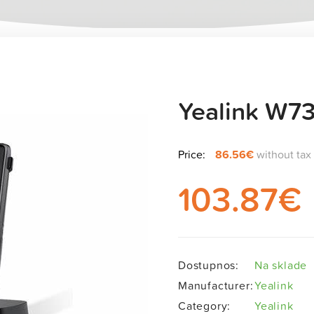
Yealink W7
„Yealink W73H“ produkt byl přidán do košíku.
Price:
86.56€
without tax
103.87
€
Dostupnos:
Na sklade
Manufacturer:
Yealink
Category:
Yealink