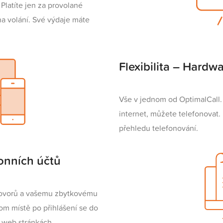
Platíte jen za provolané
 na volání. Své výdaje máte
Flexibilita – Hardwa
Vše v jednom od OptimalCall. 
internet, můžete telefonovat
přehledu telefonování.
onních účtů
 hovorů a vašemu zbytkovému
om místě po přihlášení se do
 web stránkách.