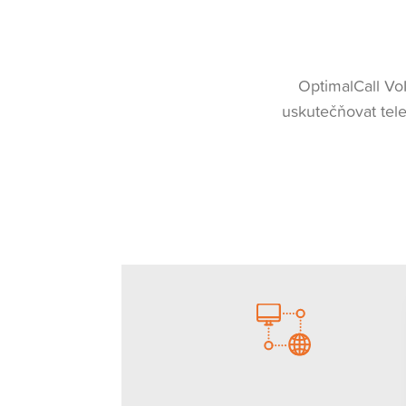
OptimalCall VoI
uskutečňovat tele