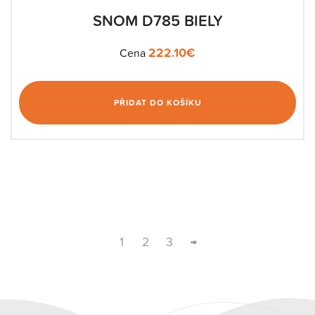
SNOM D785 BIELY
222.10
€
Cena
PŘIDAT DO KOŠÍKU
1
2
3
→