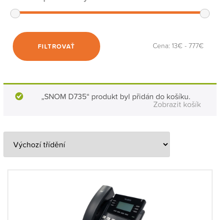
Cena:
13€
-
777€
FILTROVAŤ
„SNOM D735“ produkt byl přidán do košíku.
Zobrazit košík