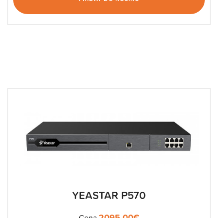
YEASTAR P570
2095.00
€
Cena