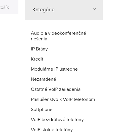
košík
Kategórie
Audio a videokonferenčné
riešenia
IP Brány
Kredit
Modulárne IP ústredne
Nezaradené
Ostatné VoIP zariadenia
Príslušenstvo k VoIP telefónom
Softphone
VoIP bezdrôtové telefóny
VoIP stolné telefóny