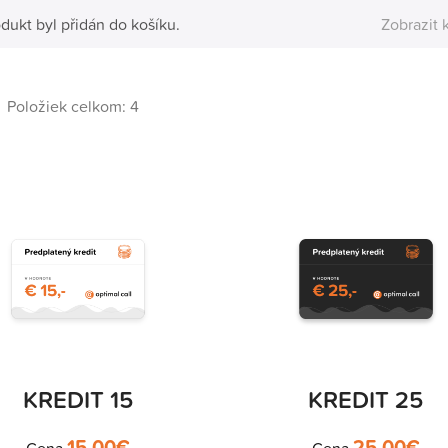
odukt byl přidán do košíku.
Zobrazit 
Položiek celkom: 4
KREDIT 15
KREDIT 25
15.00
€
25.00
€