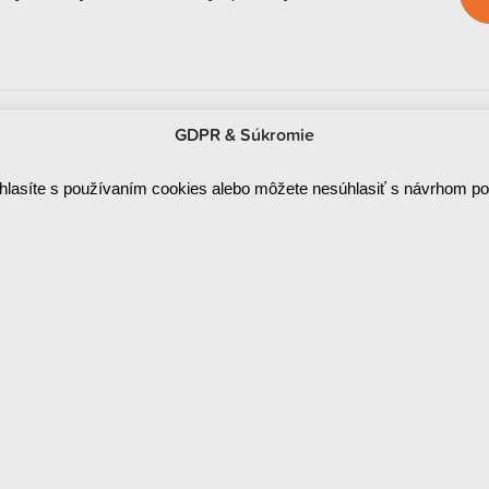
GDPR & Súkromie
hlasíte s používaním cookies alebo môžete nesúhlasiť s návrhom p
© 2026 OptimalCall. All rights reserved. Created by
okto
.