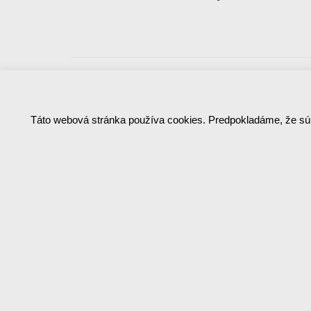
Optimalcall
Táto webová stránka používa cookies. Predpokladáme, že sú
Sad na Studničkách 32
010 01 Žilina