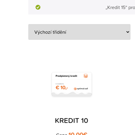
„Kredit 15“ pr
KREDIT 10
10.00
€