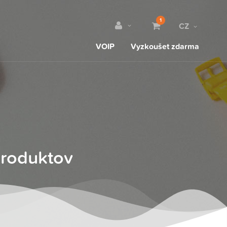
1
CZ
VOIP
Vyzkoušet zdarma
produktov