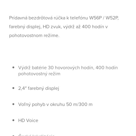
Prídavná bezdrôtová rúčka k telefónu W56P / W52P,
farebný displej, HD zvuk, výdrž až 400 hodín v
pohotovostnom režime.
Výdrž batérie 30 hovorových hodín, 400 hodín
pohotovostný režim
2,4″ farebný displej
Voľný pohyb v okruhu 50 m/300 m
HD Voice