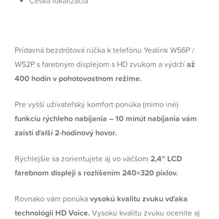
Česká lokalizácia
Prídavná bezdrôtová rúčka k telefónu Yealink W56P /
W52P s farebným displejom s HD zvukom a výdrží
až
400 hodín v pohotovostnom režime.
Pre vyšší užívateľský komfort ponúka (mimo iné)
funkciu rýchleho nabíjania – 10 minút nabíjania vám
zaistí ďalší 2-hodinový hovor.
Rýchlejšie sa zorientujete aj vo väčšom
2,4“ LCD
farebnom displeji s rozlíšením 240×320 pixlov.
Rovnako vám ponúka
vysokú kvalitu zvuku vďaka
technológii HD Voice.
Vysokú kvalitu zvuku oceníte aj