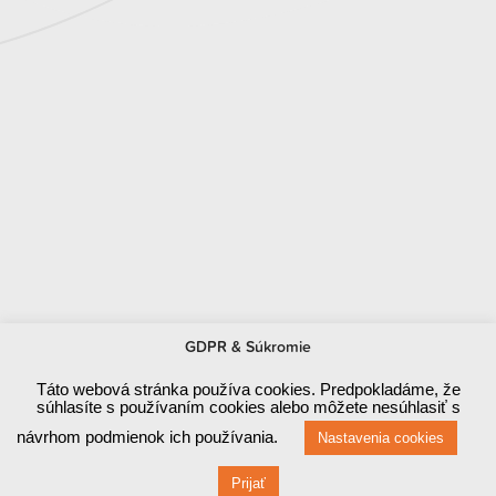
Miliony lidí na světě využívají VoIP služby,
GDPR & Súkromie
Táto webová stránka používa cookies. Predpokladáme, že
súhlasíte s používaním cookies alebo môžete nesúhlasiť s
přidejte se k nim.
VYZKOUŠET ZDARMA
návrhom podmienok ich používania.
Nastavenia cookies
Prijať