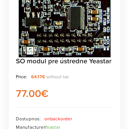
SO modul pre ústredne Yeastar
Price:
64.17€
without tax
77.00
€
Dostupnos:
onbackorder
Manufacturer:
Yeastar