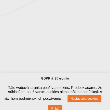
GDPR & Súkromie
Táto webová stránka používa cookies. Predpokladáme, že
súhlasíte s používaním cookies alebo môžete nesúhlasiť s
Miliony lidí na světě využívají VoIP služby,
návrhom podmienok ich používania.
Nastavenia cookies
Prijať