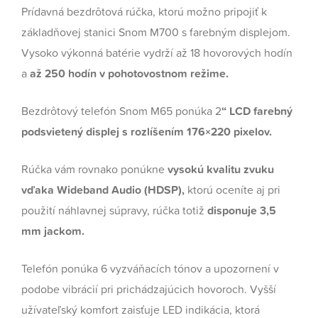
Prídavná bezdrôtová rúčka, ktorú možno pripojiť k
základňovej stanici Snom M700 s farebným displejom.
Vysoko výkonná batérie vydrží až 18 hovorových hodín
a
až 250 hodín v pohotovostnom režime.
Bezdrôtový telefón Snom M65 ponúka 2
“ LCD farebný
podsvietený displej s rozlíšením 176×220 pixelov.
Rúčka vám rovnako ponúkne
vysokú kvalitu zvuku
vďaka Wideband Audio (HDSP),
ktorú oceníte aj pri
použití náhlavnej súpravy, rúčka totiž
disponuje 3,5
mm jackom.
Telefón ponúka 6 vyzváňacích tónov a upozornení v
podobe vibrácií pri prichádzajúcich hovoroch. Vyšší
užívateľský komfort zaisťuje LED indikácia, ktorá