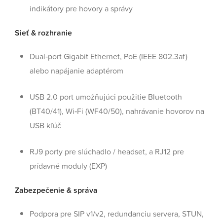
indikátory pre hovory a správy
Sieť & rozhranie
Dual‑port Gigabit Ethernet, PoE (IEEE 802.3af)
alebo napájanie adaptérom
USB 2.0 port umožňujúci použitie Bluetooth
(BT40/41), Wi‑Fi (WF40/50), nahrávanie hovorov na
USB kľúč
RJ9 porty pre slúchadlo / headset, a RJ12 pre
prídavné moduly (EXP)
Zabezpečenie & správa
Podpora pre SIP v1/v2, redundanciu servera, STUN,