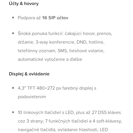
Účty & hovory
Podpora až
16 SIP účtov
Široká ponuka funkcií: čakajúci hovor, prenos,
držanie, 3‑way konferencie, DND, hotline,
telefónny zoznam, SMS, tiesňové volanie,
automatické vytočenie a ďalšie
Displej & ovládanie
4,3″ TFT 480×272 px farebný displej s
podsvietením
10 linkových tlačidiel s LED, plus až 27 DSS kláves
cez 3 strany; 7 funkčných tlačidiel a 4 soft‑klávesy,
navigačné tlačidlá, ovládanie hlasitosti, LED