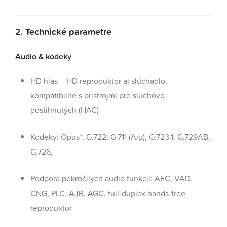
2.
Technické parametre
Audio & kodeky
HD hlas – HD reproduktor aj slúchadlo,
kompatibilné s prístrojmi pre sluchovo
postihnutých (HAC)
Kodeky: Opus*, G.722, G.711 (A/µ), G.723.1, G.729AB,
G.726,
Podpora pokročilých audio funkcií: AEC, VAD,
CNG, PLC, AJB, AGC, full‑duplex hands‑free
reproduktor