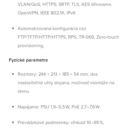
VLAN/QoS, HTTPS, SRTP, TLS, AES šifrovanie,
OpenVPN, IEEE 802.1X, IPv6
Automatizovaná konfigurácia cez
FTP/TFTP/HTTP/HTTPS, RPS, TR‑069, Zero‑touch
provisioning,
Fyzické parametre
Rozmery: 244 × 213 × 185 × 54 mm; dva
nastaviteľné uhly stojana; možnosť montáže na
stenu
Napájanie: PSU 1,9–5,5 W, PoE 2,7–7,6 W
Prevádzkové podmienky: vlhkosť 10–95 %,