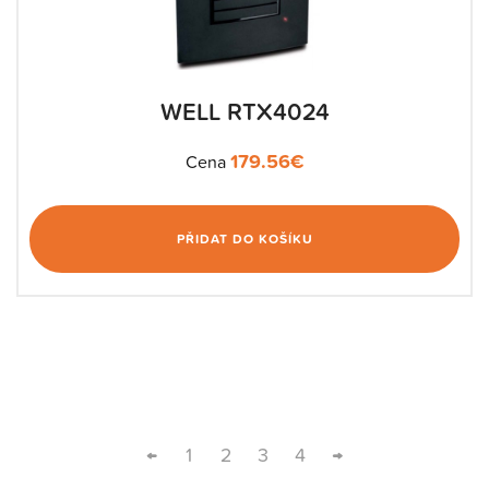
WELL RTX4024
179.56
€
Cena
PŘIDAT DO KOŠÍKU
←
1
2
3
4
→